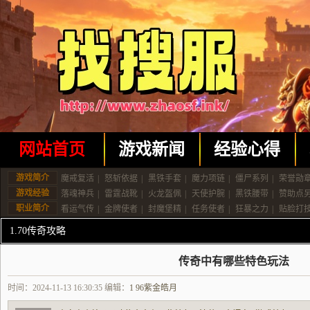
网站首页
游戏新闻
经验心得
游戏简介
魔戒复活
|
怒斩依据
|
黑铁手套
|
魔力项链
|
僵尸系列
|
荣誉勋
游戏经验
落魂神兵
|
雷霆战靴
|
火龙盔佩
|
天使护腕
|
黑铁腰带
|
赞助点
职业简介
看运气传
|
金牌使者
|
封魔堡精
|
任务使者
|
狂暴之力
|
贴脸打
1.70传奇攻略
传奇中有哪些特色玩法
时间：2024-11-13 16:30:35 编辑：
1 96紫金皓月