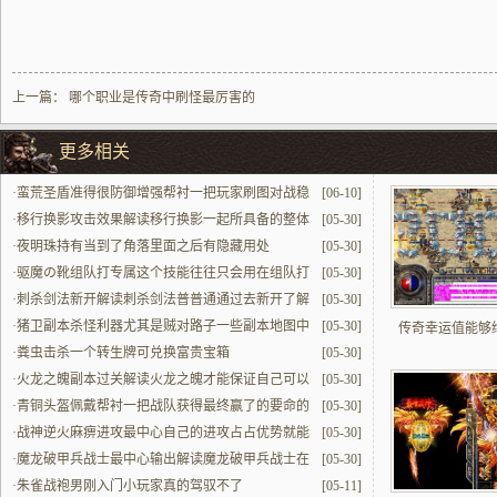
上一篇：
哪个职业是传奇中刷怪最厉害的
更多相关
·
蛮荒圣盾准得很防御‌增强帮衬一把玩家刷图对战稳
[06-10]
赢
·
移行换影攻击效果解读移行换影一起所具备的整体
[05-30]
贼能打的效果也就会不一样配一起多场景战斗
·
夜明珠持有当到了角落里面之后有隐藏用处
[05-30]
·
驱魔の靴组队打专属这个技能往往只会用在组队打
[05-30]
当中
·
刺杀剑法新开解读刺杀剑法普普通通过去新开了解
[05-30]
的话能体验专属强化版本
·
猪卫副本杀怪利器尤其是贼对路子一些副本地图中
[05-30]
传奇幸运值能够
杀怪用
·
粪虫击杀一个转生牌可兑换富贵宝箱
[05-30]
·
火龙之魄副本过关解读火龙之魄才能保证自己可以
[05-30]
顺风顺水过关这个副本提升最中心战力
·
青铜头盔佩戴帮衬一把战队获得最终赢了的要命的
[05-30]
·
战神逆火麻痹进攻最中心自己的进攻占占优势就能
[05-30]
够更顶的发挥出来了
·
魔龙破甲兵战士最中心输出解读魔龙破甲兵战士在
[05-30]
群体中的最中心输出技能是赢的关键要命的
·
朱雀战袍男刚入门小玩家真的驾驭不了
[05-11]