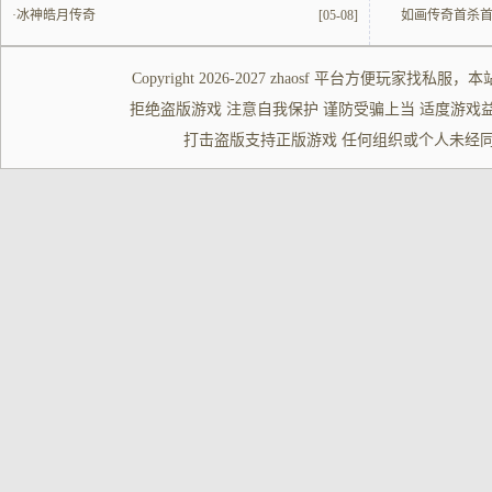
·
冰神皓月传奇
[05-08]
如画传奇首杀
Copyright 2026-2027
zhaosf
平台方便玩家
找私服
，本
拒绝盗版游戏 注意自我保护 谨防受骗上当 适度游戏益脑 沉迷游
打击盗版支持正版游戏 任何组织或个人未经同