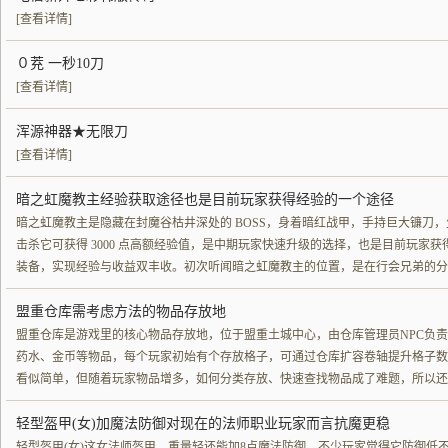
[查看详情]
０茺 一秒10刀
[查看详情]
浑源神器★无限刀
[查看详情]
暗之虹魔教主经验获取途径也是目前玩家获得经验的一个途径
暗之虹魔教主是隐藏在封魔谷枯井深处的 BOSS，身着暗红战甲，手持巨大镰刀，生
击杀它可获得 3000 点高额经验值，是中期玩家快速升级的选择，也是目前玩家
装备，实现经验与收益双丰收。初次听闻暗之虹魔教主的位置，是在行会兄弟的分
盟重仓库需考虑方法的物品存放地
盟重仓库是游戏里的核心物品存放地，位于盟重土城中心，由仓库管理员NPC负
药水、金币等物品，每个玩家初始有个存放格子，可通过仓库扩容卷轴提升格子数量
看似简单，但随着玩家物品增多，如何分类存放、快速查找物品成了难题，所以还
轻型盔甲(女)加魔法防御对现在的法师职业玩家而言抗魔更稳
轻型盔甲(女)这女法师盔甲，重量轻还能加8点魔法防御，不少玩家觉得它防御低