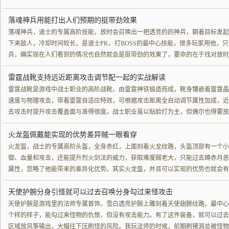
落魂神兵用能打出人们预期的挺带劲效果
落魂神兵，道士的专属高阶技能，放时会召唤出一把透亮的的神兵，朝着目标发起
下来敌人，冷却时间较长，是道士PK、打BOSS的最中心技能，很多玩家用他，
兵，确实现在人们看到的情况也自然就会是挺带劲的效果了，要命的在于找对放时
雷霆战靴支持远近距离攻击调节配一起的实战解读
雷霆战靴是游戏中战士职业的高阶战靴，由雷霆神铁锻造而成，靴身镶嵌着雷霆晶
速度与物理攻击，带着雷霆自适应特效，可根据攻击距离全自动调节属性加成，近
去攻击时提升攻击覆盖面与准得很度。战士职业虽以贴脸打为主，但偶尔也得要放
火龙盔佩戴能实现的优势差异贼一眼看穿
火龙盔，战士的专属高阶头盔，全身赤红，上面刻着火龙纹路，头盔顶部有一个小
御、血量和攻击，还能提升烈火剑法的威力，获取难度贼老大，只能过去蹲赤月恶
属性，忽略了他能带来的差异化优势。其实火龙盔，并且可以实现的优势也就会有
天使护腕分身引怪就可以过去召唤分身勾过来怪攻击
天使护腕是游戏里的法师专属首饰，雪白透亮护腕上雕刻着天使翅膀纹路，最中心
个样的样子，能勾过来怪物的仇恨，但没有攻击能力。有了这件装备，就可以过去
区域放风筝输出，大幅往下压刷怪的风险。我玩法师的时候，前期刷猪洞总被怪物