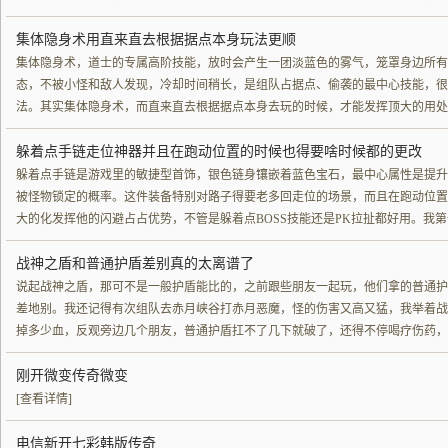
集体隐身术用直来直去根据据点本身玩法更顺
集体隐身术，道士的专属高阶技能，放时会产生一团淡蓝色的雾气，笼罩身边所有
态，不被小怪和敌人发现，冷却时间稍长，是组队占据点、偷袭的最中心技能，很
法。其实集体隐身术，而直来直去根据据点本身去玩的时候，才能发挥顶大的用处
躲着点手链走位神器并且在跑动位置的时候也得要啥时候都的更改
躲着点手链是游戏里的敏捷型首饰，银色链身镶嵌着蓝色宝石，最中心属性是提升
被怪物锁定的概率。这件装备特别对路子得要老多回走位的场景，而且在跑动位置
大的化发挥他的闪避占占优势，不管是躲着点BOSS技能还是PK拉扯都好用。我
战神之盾和普通护盾差别真的太离谱了
说起战神之盾，那可不是一般护盾能比的，之前跟些朋友一起玩，他们拿的普通护
差地别。我还记得有次组队去赤月峡谷打赤月恶魔，怪的伤害又高又猛，我举着战
掉多少血，反观旁边几个朋友，普通护盾扛不了几下就破了，还得不停喝疗伤药，
刚开微变传奇微变
[查看详情]
电信新开七彩韩版传奇