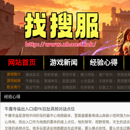
网站首页
游戏新闻
经验心得
游戏简介
魔戒复活
|
怒斩依据
|
黑铁手套
|
魔力项链
|
僵尸系列
|
荣誉勋
游戏经验
牛魔寺庙
|
落魂神兵
|
雷霆战靴
|
火龙盔佩
|
天使护腕
|
黑铁腰
职业简介
看运气传
|
金牌使者
|
封魔堡精
|
任务使者
|
狂暴之力
|
贴脸打
经验心得
牛魔寺庙出入口成PK拉扯高频对战点位
牛魔寺庙是游戏中间阶段的最中心地图副本，里面盘踞着堆成山高级小怪和强力B
心场地，而出入口作为地图的要命的接上点位，地形狭窄、视野受限，天生的适合
交锋的高频点位。很多玩家进出地图都会在此停留，要么蹲点抢怪，要么伏击过路