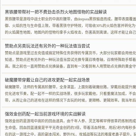
黑铁腰带帮衬一把不费劲击杀烈火地图怪物的实战解读
黑铁腰带是游戏中战士职业的中高阶腰带，由deepsea黑铁锻造而成，腰带表面
御、火焰抗性与生命值上限，带着黑铁守护特效，可吸收30%的火焰伤害并转化
的火焰属性地图，地图内的怪物均拿手火焰攻击，伤害高到离谱，这样才能让自己
赞助点另类玩法还有另外的一种玩法值当尝试
赞助点是游戏里过去充值或搞定特殊任务获得的专属货币，大部分玩家都会用他兑
知道，赞助点还有另外的一种玩法值当尝试兑换专属召唤卷轴，召唤特殊助手帮着
高。我之前也一直用赞助点兑换装备，直到有一次看到有人用赞助点兑换的黄金守
破魔腰带穿戴让自己的进攻更配一起实战场景
破魔腰带，法师的专属高阶腰带，全身湛蓝，上面刻着破魔纹路，穿戴后能提升魔
优化进攻节奏，配一起不一样的实战场景，很多玩家戴他，只看重魔法加成，不会
带，从而让自己的进攻在这样的情况下去玩的时候，更顺畅、更贼效率。我当年后
强效金创药配一起当前游戏环境的实战解读
强效金创药是游戏中高阶的回血道具，由千年人参、灵芝等稀罕得很草药炼制而成
生命值，回血回蓝速度是平平无奇金创药的3倍，带着活血特效，用后5秒内每秒
在的这一游戏之中，高阶副本闯关、野外PK、攻城战等玩法的难度老鼻子提升，