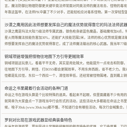
言，魔法防御比物理防御更关键毕竟法师常面对同类法师的魔法攻击、怪物的毒攻
年靠这盔甲，在法师PK中赢了不少对手，还能轻松应对毒系怪物。第一次穿轻型盔
沙漠之鹰用因此法师想要发挥自己的魔法优势就得靠它的玛法法师武
沙漠之鹰是玛法大陆75级法师专属武器，银色枪身嵌蓝色魔晶，基础魔攻加4点，
星火雨等魔法技能伤害加30%，还能扩大技能范围2米，法师的核心优势就是魔法
师想要发挥自己的魔法优势就得靠它，成了法师魔法输出的核心武器。我当年77
铜域项链‌增强把怪物往地图下方引导更贼效率
铜域项链这玩意儿，看着平平无奇，其实是用处贼大，他能提升一点攻击和防御，
往地图下方引导，刷怪、打BOSS都会更贼效率，不用东奔西跑，省不老少力。
怪都是乱拉怪，东拉一个西拉一个，清怪效率低，还经常被怪物围堵，直到戴上铜
命运之书里藏着行会活动的各种门道
命运之书在游戏头算是个比较特殊的道具，看起来不起眼，但里面藏着不少有用的
就简单为大家盘点一下游戏当中行会形式的活动，这些活动大多都能在命运之书里
候，啥子30ok (www.30ok.biz)都不懂，不知道行会有哪些活动，每次行会喊集
罗刹对比现在游戏武器显经典装备特色
在当年的游戏里，罗刹是战士早期能接触到的颇具特色的武器，它刀身厚重，刀刃