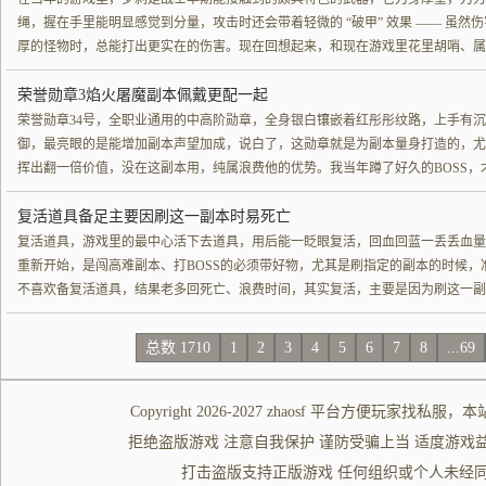
绳，握在手里能明显感觉到分量，攻击时还会带着轻微的 “破甲” 效果 —— 虽
厚的怪物时，总能打出更实在的伤害。现在回想起来，和现在游戏里花里胡哨、属
荣誉勋章3焰火屠魔副本佩戴更配一起
荣誉勋章34号，全职业通用的中高阶勋章，全身银白镶嵌着红彤彤纹路，上手有
御，最亮眼的是能增加副本声望加成，说白了，这勋章就是为副本量身打造的，尤
挥出翻一倍价值，没在这副本用，纯属浪费他的优势。我当年蹲了好久的BOSS，
复活道具备足主要因刷这一副本时易死亡
复活道具，游戏里的最中心活下去道具，用后能一眨眼复活，回血回蓝一丢丢血量
重新开始，是闯高难副本、打BOSS的必须带好物，尤其是刷指定的副本的时候
不喜欢备复活道具，结果老多回死亡、浪费时间，其实复活，主要是因为刷这一副
总数 1710
1
2
3
4
5
6
7
8
...69
Copyright 2026-2027
zhaosf
平台方便玩家
找私服
，本
拒绝盗版游戏 注意自我保护 谨防受骗上当 适度游戏益脑 沉迷游
打击盗版支持正版游戏 任何组织或个人未经同