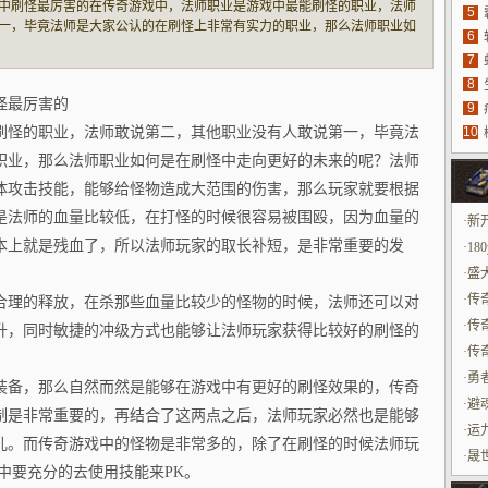
中刷怪最厉害的在传奇游戏中，法师职业是游戏中最能刷怪的职业，法师
5
法
一，毕竟法师是大家公认的在刷怪上非常有实力的职业，那么法师职业如
6
？法师职业的技能，在游戏中最大范畴的是集体攻击技能，能够给怪物造
7
具
据自身的这
8
源
怪最厉害的
9
刷怪的职业，法师敢说第二，其他职业没有人敢说第一，毕竟法
10
玩
职业，那么法师职业如何是在刷怪中走向更好的未来的呢？法师
体攻击技能，能够给怪物造成大范围的伤害，那么玩家就要根据
是法师的血量比较低，在打怪的时候很容易被围殴，因为血量的
·
新
本上就是残血了，所以法师玩家的取长补短，是非常重要的发
吗
·
1
·
盛
·
传
合理的释放，在杀那些血量比较少的怪物的时候，法师还可以对
·
传
升，同时敏捷的冲级方式也能够让法师玩家获得比较好的刷怪的
·
传
·
勇
装备，那么自然而然是能够在游戏中有更好的刷怪效果的，传奇
·
避
制是非常重要的，再结合了这两点之后，法师玩家必然也是能够
升
·
运
儿。而传奇游戏中的怪物是非常多的，除了在刷怪的时候法师玩
私
·
晟
中要充分的去使用技能来PK。