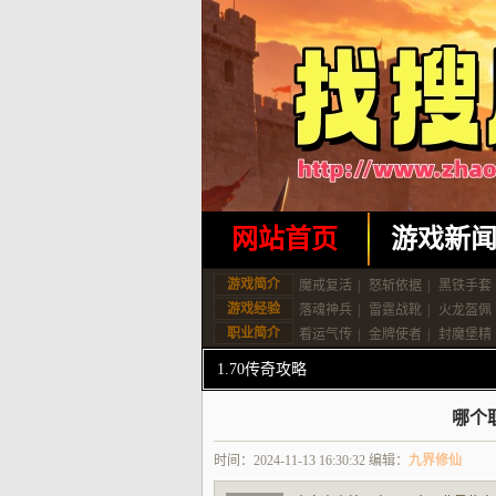
网站首页
游戏新
游戏简介
魔戒复活
|
怒斩依据
|
黑铁手套
游戏经验
落魂神兵
|
雷霆战靴
|
火龙盔佩
职业简介
看运气传
|
金牌使者
|
封魔堡精
1.70传奇攻略
哪个
时间：2024-11-13 16:30:32 编辑：
九界修仙