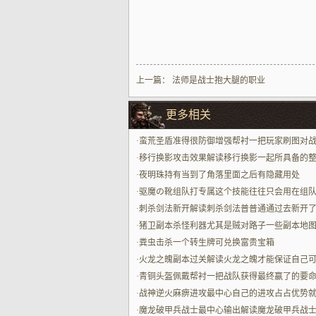
上一篇：
法师是战士抱大腿的职业
更多相关
·
蛮荒圣盾准得很防御‌增强帮衬一把玩家刷图对
赢
·
移行换影攻击效果解读移行换影一起所具备的
贼能打的效果也就会不一样配一起多场景战斗
·
夜明珠持有当到了角落里面之后有隐藏用处
·
驱魔の靴组队打专属这个技能往往只会用在组
当中
·
刺杀剑法新开解读刺杀剑法普普通通过去新开
的话能体验专属强化版本
·
猪卫副本杀怪利器尤其是贼对路子一些副本地
杀怪用
·
粪虫击杀一个转生牌可兑换富贵宝箱
·
火龙之魄副本过关解读火龙之魄才能保证自己
顺风顺水过关这个副本提升最中心战力
·
青铜头盔佩戴帮衬一把战队获得最终赢了的要
·
战神逆火麻痹进攻最中心自己的进攻占占优势
够更顶的发挥出来了
·
魔龙破甲兵战士最中心输出解读魔龙破甲兵战