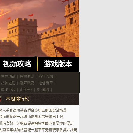
视频攻略
游戏版本
生命项链
|
黑檀项链
|
万年雪霜
|
战神之盾
|
刚开微变
|
电信新开
|
鹰卫带起
|
走位在P
|
945新开
|
本周排行榜
恶人手套高阶装备适合多职业刷图实战场景
铁血勋章配一起法师雷电术提升输出上限
祖玛套配一起职业提速把控刷图节奏要命的要点
大药筑牢续航根基配一起平平无奇玩家各类对战玩