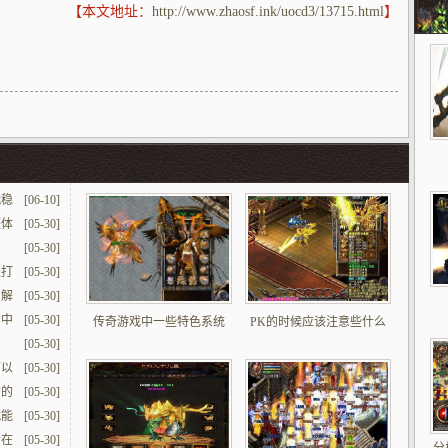
【本文地址：
http://www.zhaosf.ink/uocd3/13715.html
】
战稳
[06-10]
整体
[05-30]
[05-30]
队打
[05-30]
了解
[05-30]
图中
[05-30]
传奇游戏中一些特色系统
PK的时候应该注意些什么
[05-30]
可以
[05-30]
命的
[05-30]
就能
[05-30]
士在
[05-30]