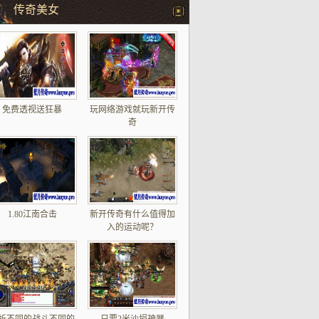
传奇美女
免费透视送狂暴
玩网络游戏就玩新开传
奇
1.80江南合击
新开传奇有什么值得加
入的运动呢？