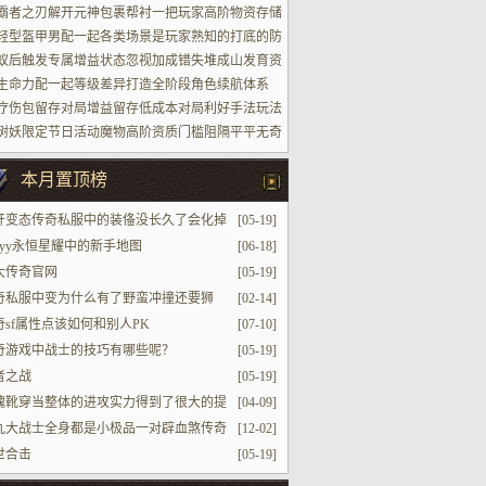
场景
霸者之刃解开元神包裹帮衬一把玩家高阶物资存储
轻型盔甲男配一起各类场景是玩家熟知的打底的防
蚁后触发专属增益状态忽视加成错失堆成山发育资
生命力配一起等级差异打造全阶段角色续航体系
疗伤包留存对局增益留存低成本对局利好手法玩法
树妖限定节日活动魔物高阶资质门槛阻隔平平无奇
家参加进场
本月置顶榜
开变态传奇私服中的装俻没长久了会化掉
[05-19]
80yy永恒星耀中的新手地图
[06-18]
大传奇官网
[05-19]
奇私服中变为什么有了野蛮冲撞还要狮
[02-14]
奇sf属性点该如何和别人PK
[07-10]
奇游戏中战士的技巧有哪些呢？
[05-19]
者之战
[05-19]
魂靴穿当整体的进攻实力得到了很大的提
[04-09]
了之后的玛法战靴故事
九大战士全身都是小极品一对辟血煞传奇
[12-02]
服邪手镯馋哭同行
世合击
[05-19]