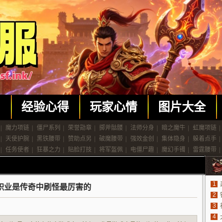
闻
经验心得
玩家心情
图片大全
|
魔力项链
|
僵尸系列
|
荣誉勋章
|
掷斧骷髅
|
法师分身
|
暗之魔牛
|
虹魔项链
|
|
天使护腕
|
黑铁腰带
|
赞助点另
|
破魔腰带
|
强效金创
|
集体隐身
|
躲着点手
|
|
任务使者
|
狂暴之力
|
贴脸打技
|
将军盔佩
|
电僵尸趣
|
魔幻手镯
|
雷霆腰带
|
1
职业是传奇中刷怪最厉害的
2
3
4