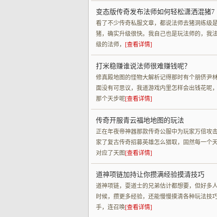
变态版传奇发布法师如何轻松潇洒混猪7
看了不少传奇私服文章，都说法师去猪洞练级
猪，确实升级很快。我自己也是玩法师的，我
级的法师，
[查看详情]
打米稳赚谁说法师很难赚钱呢？
修真殿地图的怪物大解析记得那时有个朋侪尹
面没有可思议，我道游戏内里怎样会出钱花呢
那个天步呢
[查看详情]
传奇开服青云福地地图的玩法
正在年夜帝神器那款传奇公服中为玩家万倍攻
家了复古传奇招募英雄怎么猎取，固然每一个
对应了天图
[查看详情]
道神项链加持让你攒满经验摸清技巧
道神项链，耍道士的兄弟估计都想要，但好多
时候，攒更多经验，还能慢慢摸清各种玩法技
手，连召唤
[查看详情]