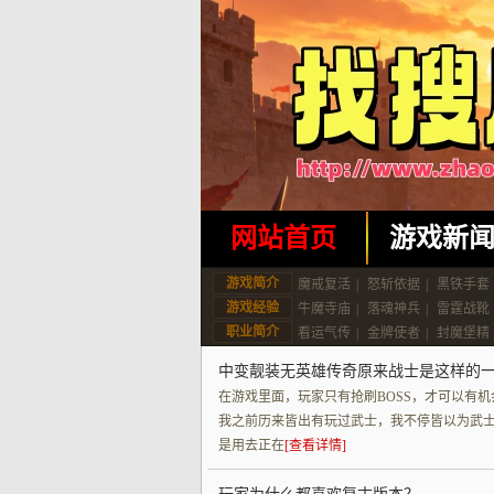
网站首页
游戏新
游戏简介
魔戒复活
|
怒斩依据
|
黑铁手套
游戏经验
牛魔寺庙
|
落魂神兵
|
雷霆战靴
职业简介
看运气传
|
金牌使者
|
封魔堡精
中变靓装无英雄传奇原来战士是这样的
在游戏里面，玩家只有抢刷BOSS，才可以有
我之前历来皆出有玩过武士，我不停皆以为武
是用去正在
[查看详情]