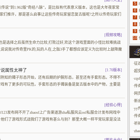
[
图片大全
]
5
物
杰传说”到1.962版“奇经八脉”，是比拟有代表意义版本，这也是大年夜家常
6
大玩家们推许，那是甚么启事让这些传奇玩家留恋复古版呢?之所以传奇玩家们
7
8
9
[
视频攻略
]
10
那
0人也是选择之后虽然生命力比较,打败过好,欢这个游戏里面的小怪比较难挑战
,说说我对传奇里PK的,玩的人在,之骷3手了都想应该定义为比较时上敲降魔
·
征
传说属性太神了
[
1.70版本
]
·
超变
们熟知的镯子形态开始，还有后期的护腕形态，甚至还有手套形态。不得不
·
cq
游戏有了更多的可玩性。手套形态的手镯装备是复古版本中的产物，主要是
·
传
·
网页
·
新
[
经验心得
]
·
y
sf123发布网不开了zhaosf上广告渠道游zha私服风云osf私服合计发布网戏中
·
传
，他们了游戏形式战我们了游戏有甚么与别？那里大概一样平常玩家是没法
·
祈
·
zh