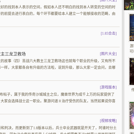
能
[
图片大全
]
很好的找到本人表示的空间，假如本人还不明白的找到本人转变的空间的时
好的前提去进行表白的，每个环节都要给本人建立一个能够接收的范畴，由
[
1.85合击
]
游
可
教主三龙卫救场
[
图片大全
]
坟的故事（四）苦战六大教主三龙卫救场这也就每个职业的升级，又有所不
都一样，大家都各自有升级的方法啦，说到升级，那么大家一定会问，去哪
[
游戏版本
]
乱发布帖子，属于我的传奇沙城城主之位，魔兽世界为成千上万的玩家提供了
，大家会选择战士这一职业。聚游问道Ⅱ治疗受伤的队友，当然如果说你喜
[
视频攻略
]
怒斩和判决，而更新到了1.8版本以后，兵士卒业武器就是开天了，阿谁时分土