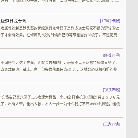
么好的一个网络游戏平台，不仅有青年演员马春瑞、跨次元艺人黄靖翔、二
超级道具龙骨盔
[
1.70月卡服
]
进攻属性逾越黑铁头盔的超级道具龙骨盔于是许多道士玩家不断的梦想能做
了才会有效果，在修炼到2级的时候自己的等级也需要38级了，不过花费
[
经验心得
]
。小编感到，这个失血，则就会告知咱们，玩家不克不及够持续做义务了，
游戏傍边、战士玩家一但失血热血传奇sf1.76，这就会心味着咱们的整
[
视频攻略
]
充钱自己是六区了1.76攻速大极品一个37级 打金抗米必赚沙奖１６８８元
了，出有人带，也出人教，本人一步一为什么我打不开sf999个脚迹，缓缓
[
玩家心情
]