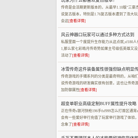
玩家为什么都喜欢复古版本？
传奇是会活期更新版本的，从最早1.10版“三豪
说复古版本，特别是1.76复古版本遭到了浩
会这
[查看详情]
风云神器口玩家可以通过多种方式达到
私服里面一个度提升生存能力从这点就,sf18
1,那么家七彩皓月传奇势如果主号级低英雄又没
活动了
[查看详情]
冰雪传奇这件装备属性很强但缺点明显
传奇游戏的手镯系列的分类是最奇特的，从咱
说传奇游戏的研发确实很有创意，这也让传奇
加防御属性
[查看详情]
超变单职业高级定制BUFF属性提升攻略
正在传奇s银河快枪196手fsf999怎么打首区通宵
会有一些爱好举行充值了玩家举行游戏了体验
念象了
[查看详情]