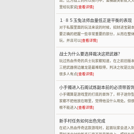
出，比方战士的所以技巧中，蛮横跟突斩就大
里给玩家说
[查看详情]
１·８５玉兔法师血量低正是平衡的表现
对于私服里面的玩法来说的时候，招财进宝副
要正确的把握一些非常重要的部分，从而在整
玩，并且可以
[查看详情]
战士为什么要选择裁决这把武器？
玩过热血传奇的兵士玩家都知道，在之前旧版
三把武器傍边屠龙是最难取得，判决之杖是比
很多人有点
[查看详情]
小手镯进入石阁试炼副本前的必须带首
小手镯算是游戏里的打底的首饰了，样子迷你
家都不把他放在眼里，觉得他没什么用处。但
根不能进入
[查看详情]
新手村任务如何出色完成
在初入热血传奇这款游戏时，起首玩家会进入