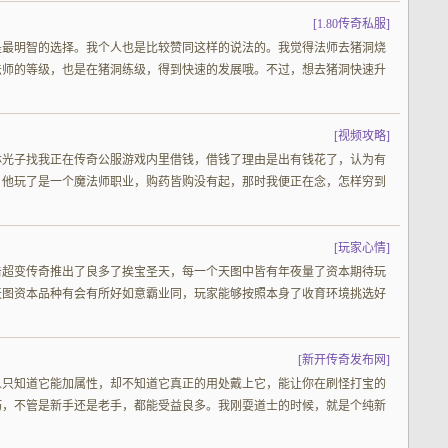
[
1.80传奇私服
]
是最明智的选择。我个人也是比较赞同这样的说法的。我觉得法师去猪洞烧
法师的等级，也是在猪洞练级，得到快速的发展哦。不过，想去猪洞快速升
[
视频攻略
]
林光子找我正在传奇公服游戏内里借钱，借钱了理由是出有钱花了，认为有
，他玩了是一个魔法师职业，购药皆购没有起，那时我便正在念，怎样穷到
[
玩家心情
]
击超变传奇推出了良多了挨宝圣天，每一个天图中皆有年夜量了资本期待玩
天图资本品种有会有所好如意霸业同，玩家能够按照本身了收育环境挑选好
[
新开传奇发布网
]
人只知道它能加属性，却不知道它真正的用处戴上它，能让你在刷怪打宝的
巧，不管是新手还是老手，都能受益良多。我刚耍道士的时候，就是个纯新