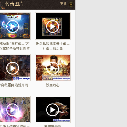
传奇图片
更多
戏私服“青蛙战士”才
传奇私服我本关于战士
以拿的全新神兵修罗
打战士那点事
传奇私服网站新开网
铁血丹心