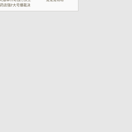
失版本传奇独行侠土
宠宠宠物物
药店强P大号爆裁决
行会来猎头却遭冷脸