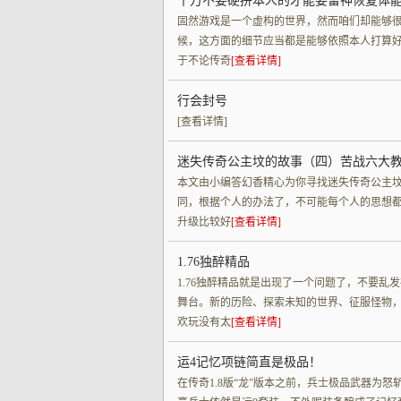
千万不要硬拼本人的才能要留神恢复体
固然游戏是一个虚构的世界，然而咱们却能够
候，这方面的细节应当都是能够依照本人打算
于不论传奇
[查看详情]
行会封号
[查看详情]
迷失传奇公主坟的故事（四）苦战六大
本文由小编答幻香精心为你寻找迷失传奇公主
同，根据个人的办法了，不可能每个人的思想
升级比较好
[查看详情]
1.76独醉精品
1.76独醉精品就是出现了一个问题了，不要
舞台。新的历险、探索未知的世界、征服怪物
欢玩没有太
[查看详情]
运4记忆项链简直是极品！
在传奇1.8版“龙”版本之前，兵士极品武器为