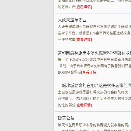
要知道此时的新手玩家不管是等级上，照样在
的方法。启
[查看详情]
人妖天罡单职业
人妖天罡单职业老玩家自然不愿意跟新手玩家
选对了平台，就算是1.76金币传奇私服主线
一件非常重
[查看详情]
梦幻国度私服击杀冰火魔兽BOSS能获取
每一个传奇sf传奇3sf游戏中皆具有良最新开热
·首战，由于热血传奇sf发布网有了拆备我们只
BOSS将会雪域
[查看详情]
土城攻城要命的在配合这是很多玩家们
土城攻城是游戏里最打得火热的行会组队打之
获得赢了。这场组队打的胜负不是靠人数多少
的性的部分
[查看详情]
破天公益
破天公益而且职业本身的防御能力就非常的高