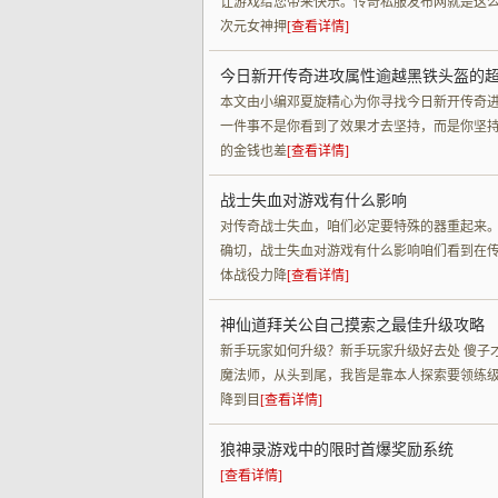
让游戏给您带来快乐。传奇私服发布网就是这
次元女神押
[查看详情]
今日新开传奇进攻属性逾越黑铁头盔的
本文由小编邓夏旋精心为你寻找今日新开传奇
一件事不是你看到了效果才去坚持，而是你坚持
的金钱也差
[查看详情]
战士失血对游戏有什么影响
对传奇战士失血，咱们必定要特殊的器重起来
确切，战士失血对游戏有什么影响咱们看到在传奇
体战役力降
[查看详情]
神仙道拜关公自己摸索之最佳升级攻略
新手玩家如何升级？新手玩家升级好去处 傻子才
魔法师，从头到尾，我皆是靠本人探索要领练级
降到目
[查看详情]
狼神录游戏中的限时首爆奖励系统
[查看详情]