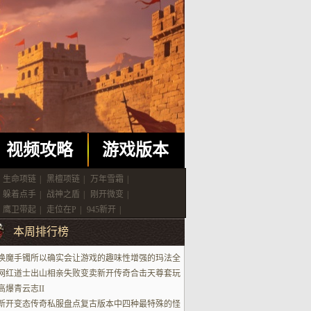
视频攻略
游戏版本
生命项链
|
黑檀项链
|
万年雪霜
|
躲着点手
|
战神之盾
|
刚开微变
|
鹰卫带起
|
走位在P
|
945新开
|
本周排行榜
唤魔手镯所以确实会让游戏的趣味性增强的玛法全
业手镯故事
网红道士出山相亲失败变卖新开传奇合击天尊套玩
不是本人
高爆青云志II
新开变态传奇私服盘点复古版本中四种最特殊的怪