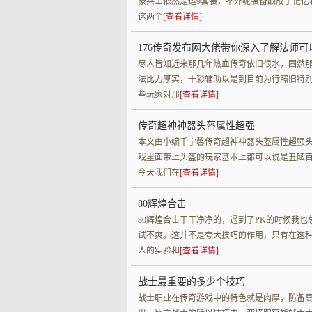
豪兵士依然是运9套装，不外呢装备酿成了记忆
这两个
[查看详情]
176传奇发布网大佬带你深入了解法师
尽人皆知近来那几年热血传奇依旧很水，固然
法比力厚实，十彩辅助以是到目前为行照旧特
些玩家对那
[查看详情]
传奇超神神器头盔属性超强
本文由小编千宁馨传奇超神神器头盔属性超强
戏里面带上头盔的玩家基本上都可以说是丑陋
今天我们在
[查看详情]
80辉煌合击
80辉煌合击干干净净的，遇到了PK的时候我
试不爽。这并不是夸大技巧的作用，只有在这种
人的实验和
[查看详情]
战士最重要的多少个技巧
战士职业在传奇游戏中的特色就是肉厚，防备