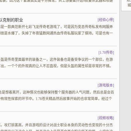
迷
套装，因为这个套装真实是十分掉常，兵士想要集齐运9就要从武器和项链
城
众
可以克制的职业
[
经验心得
]
那是一款典范新开七彩飞龙传奇老游戏了，可是因为变态传奇私发布网服弄
别很是水爆了，失掉了年夜猛数网通热血传奇私服玩家了撑持。可是也有一
[
1.70传奇
]
头盔是传奇里面最早的装备之一，这件装备也是备受争议的一个部位，在游
百出，一个个的外观真的让人不忍直视，但是头盔的属性却是非常的不错。
[
游戏版本
]
也总是想着离开，这种情况也能够保持整个服务器的人气问题，然后总是会百
有效性探索的环节中。1.76苍天精品然后故事开始的也非常简单，经过个
[
视频攻略
]
高，攻打损害高，并且游戏的设计对战士职业本身的灵动性也变现的十分杰