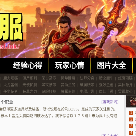
闻
经验心得
玩家心情
图片大全
|
魔力项链
|
僵尸系列
|
荣誉勋章
|
掷斧骷髅
|
法师分身
|
暗之魔牛
|
虹魔项链
|
|
火龙盔佩
|
天使护腕
|
黑铁腰带
|
赞助点另
|
破魔腰带
|
强效金创
|
集体隐身
|
|
任务使者
|
狂暴之力
|
贴脸打技
|
将军盔佩
|
电僵尸趣
|
魔幻手镯
|
雷霆腰带
|
一个职业
[
游戏新闻
]
机会获得更多道具以及装备，所以说现在抢刷BOSS，是成为玩家关注到的。
1
士根本上皆是头脑简略四肢收达了。我不停皆以１７６刚上市为武士没有过
2
职
3
家
4