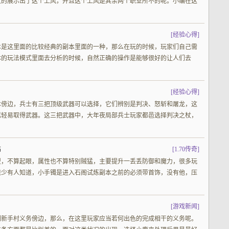
大的展示出了这个上风，并且这个上风是其余两个职业所不的呢。小编在这
[
经验心得
]
本是这里面的比较经典的副本里面的一种，那么在玩的时候，玩家们自己需
体的玩法模式里面去分析的时候，自然正确的操作是能够很好的让人们去
[
经验心得
]
本傍边，兵士有三把顶级武器可以选择，它们辨别是判决、怒斩和屠龙，这
拟轻易取得武器。这三把武器中，大年夜局部兵士玩家都邑选择判决之杖，
饰
[
1.70传奇
]
型，不算起眼，属性也不算特别贼猛，主要提升一丢丢防御和魔力，很多玩
很少有人知道，小手镯是进入石阁试炼副本之前的必须带首饰，没有他，压
[
游戏新闻
]
到新手村义务傍边，那么，在这里玩家应当若何出色的完成相干的义务呢。