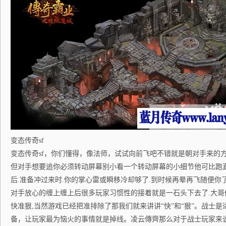
变态传奇sf
变态传奇sf，你们懂得，像法师，试试向前飞吧不错就是朝对手来的
但对手想要追你必须转动屏幕别小看一个转动屏幕的小细节他可比跑
后.准备冲过来时.你的掌心雷或瞬移冷却够了.到时候再晕再飞随便你
对手放心的缠上缠上后很多玩家习惯性的接着就是一石头下去了.大哥
快准狠,当然游戏已经把准排除了那我们就来讲讲“快”和“狠”。战士
备，让玩家最为恼火的事情就是掉线。凌云傳齊那么对于战士玩家来