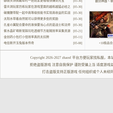
·
静寂头饰佩戴帮衬一把玩家更嗖嗖快赚到元宝
[05-30]
霸剑神器丶
·
雷炎洞玩家历练玩家在游戏里面的越练越猛必经之
[05-30]
地
·
破魔腰带配一起中高等级技能书实现高收益的实战
[05-30]
解读
·
太阳水带着自然就可以获得更多些的奖励
[05-30]
·
孔雀の翼配合要命的准保要当心点的是战士和法师
[05-30]
的配合
·
紫水晶矿萌新常踩坑吃透细节方能贼效率采集资源
[05-21]
·
金创药小包打小怪效率真的太拉胯
[05-11]
·
电信新开玉兔版本传奇
[05-08]
+10极品
Copyright 2026-2027
zhaosf
平台方便玩家
找私服
，本
拒绝盗版游戏 注意自我保护 谨防受骗上当 适度游戏益脑 沉迷游
打击盗版支持正版游戏 任何组织或个人未经同