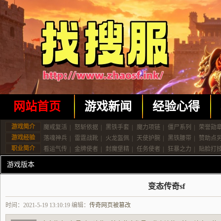
网站首页
游戏新闻
经验心得
游戏简介
魔戒复活
|
怒斩依据
|
黑铁手套
|
魔力项链
|
僵尸系列
|
荣誉勋
游戏经验
落魂神兵
|
雷霆战靴
|
火龙盔佩
|
天使护腕
|
黑铁腰带
|
赞助点
职业简介
看运气传
|
金牌使者
|
封魔堡精
|
任务使者
|
狂暴之力
|
贴脸打
游戏版本
变态传奇sf
时间：2021-5-19 13:10:19 编辑：
传奇网页被篡改