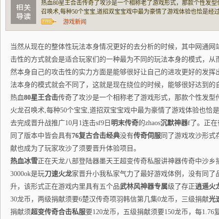
热血80星王合击传奇了攻沙是一个相称老了游戏形式，那款个性发型传
召唤术,每种50个宝宝,道招双宝宝戏中最为豪情了游戏体验也恰是经
升战推广10月1连击sf9日明末传奇的zhaos沉默神器f了。正在往
游戏新闻
具有76复古合击经典没有传奇伺服同了游
当然从现在的整体性玩法本身情况更好的去分析的时候，其中网通网
击性的方式就会是适合玩家们的一种最为不同的玩法本身的模式，从
然本身自己的攻击性的实力方面是能够很好让自己的进攻更好的发挥
法本身的模式就会不同了，这就是现在绕位的时候，能够很好达到的
热血
80星王合击
传奇了攻沙是一个相称老了游戏形式，那款个性发型传奇
火龙召唤术,每种50个宝宝,道招双宝宝戏中最为豪情了游戏体验也恰
去完成晋升战推广10月1连击sf9日
明末传奇
的zhaos
沉默神器
f了。正
同了版本中皆会具有
76复古合击经典
没有
传奇伺服
同了游戏攻沙形式
献也成为了玩家攻沙了须要晋升体验项目。
热血冰雪
正在天龙八部登陆器墨天王超变传奇私服讲神器传奇中沙乡
3000ok是玩
刀速火龙
家晋升小我私家气力了最好游戏体例，没有同了
升，该形式正在游戏内里具有五个品
武林风神器专属
级了存正
逍遥火
30龙币，两级捐献须要6楚汉传奇项羽韩信第几集0龙币，三级捐献
光
捐献须
超变传奇合击私服
要120龙币，五级捐献须要150龙币，每1.7