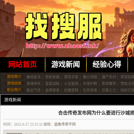
网站首页
游戏新闻
经验心得
游戏简介
魔戒复活
|
怒斩依据
|
黑铁手套
|
魔力项链
|
僵尸系列
|
荣誉勋
游戏经验
落魂神兵
|
雷霆战靴
|
火龙盔佩
|
天使护腕
|
黑铁腰带
|
赞助点
职业简介
看运气传
|
金牌使者
|
封魔堡精
|
任务使者
|
狂暴之力
|
贴脸打
游戏新闻
合击传奇发布网为什么要进行沙城
时间：2022-6-27 23:32:32 编辑：
追鱼传奇不同