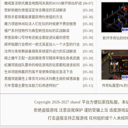
·
魔戒复活依托魔龙地图闯关高阶BOSS解开刚出炉战
[06-07]
力
·
怒斩依据仇恨值设定攻击路径的实战解读
[05-30]
·
黑铁手套穿戴能掌握获得仇恨值的方法
[05-30]
·
魔力项链休闲玩法人们在玩的时候更不费劲惬意
[05-30]
·
僵尸系列怪物作为典型刷怪目标的实战解读
[05-30]
·
荣誉勋章12号持有还能全面促进玩着的感觉
[05-30]
新开传奇玩的时
·
掷斧骷髅行会帮衬一把尤其是加入一个大型的行会
[05-30]
更实打实好用
·
法师分身依赖装备熔炼系统提升战力的实战解读
[05-30]
·
暗之魔牛王配一起前期发育可贼效率强化各类武器
[05-30]
·
虹魔项链组队要命的相信游戏的玩家都知道该如何
[05-30]
组建队伍
·
生命项链佩戴药剂虽不常使唤却能应急活下去
[05-30]
·
黑檀项链属性上等货可对标沃玛教主高阶掉落装备
[05-15]
·
万年雪霜主要包含励刀石用途特别广
[05-11]
传奇私服里PK的
Copyright 2026-2027
zhaosf
平台方便玩家
找私服
，本
拒绝盗版游戏 注意自我保护 谨防受骗上当 适度游戏益脑 沉迷游
打击盗版支持正版游戏 任何组织或个人未经同