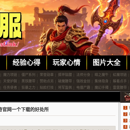
闻
经验心得
玩家心情
图片大全
|
魔力项链
|
僵尸系列
|
荣誉勋章
|
掷斧骷髅
|
法师分身
|
暗之魔牛
|
虹魔项链
|
|
天使护腕
|
黑铁腰带
|
赞助点另
|
破魔腰带
|
强效金创
|
集体隐身
|
躲着点手
|
|
任务使者
|
狂暴之力
|
贴脸打技
|
将军盔佩
|
电僵尸趣
|
魔幻手镯
|
雷霆腰带
|
1
奇官网一个下载的好处所
2
3
4
法