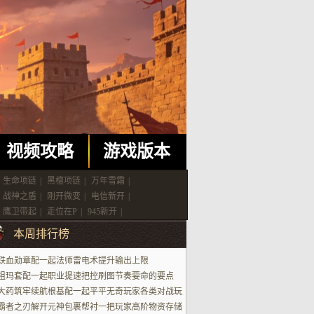
视频攻略
游戏版本
生命项链
|
黑檀项链
|
万年雪霜
|
战神之盾
|
刚开微变
|
电信新开
|
鹰卫带起
|
走位在P
|
945新开
|
本周排行榜
铁血勋章配一起法师雷电术提升输出上限
祖玛套配一起职业提速把控刷图节奏要命的要点
大药筑牢续航根基配一起平平无奇玩家各类对战玩
场景
霸者之刃解开元神包裹帮衬一把玩家高阶物资存储