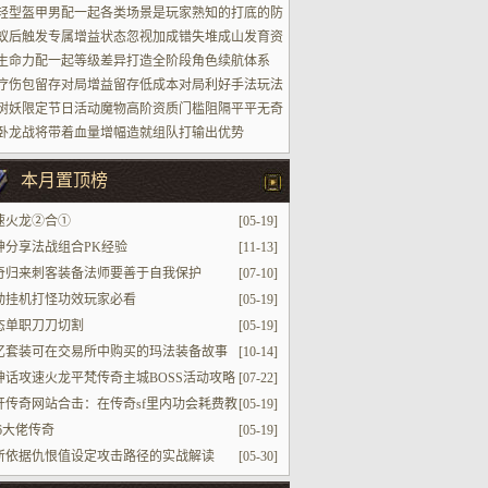
轻型盔甲男配一起各类场景是玩家熟知的打底的防
蚁后触发专属增益状态忽视加成错失堆成山发育资
生命力配一起等级差异打造全阶段角色续航体系
疗伤包留存对局增益留存低成本对局利好手法玩法
树妖限定节日活动魔物高阶资质门槛阻隔平平无奇
家参加进场
卧龙战将带着血量增幅造就组队打输出优势
本月置顶榜
速火龙②合①
[05-19]
神分享法战组合PK经验
[11-13]
奇归来刺客装备法师要善于自我保护
[07-10]
动挂机打怪功效玩家必看
[05-19]
态单职刀刀切割
[05-19]
忆套装可在交易所中购买的玛法装备故事
[10-14]
神话攻速火龙平梵传奇主城BOSS活动攻略
[07-22]
开传奇网站合击：在传奇sf里内功会耗费教
[05-19]
值吗
76大佬传奇
[05-19]
斩依据仇恨值设定攻击路径的实战解读
[05-30]