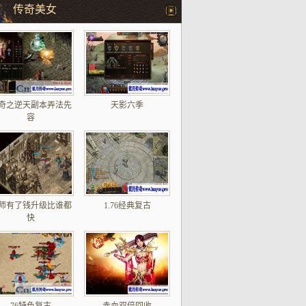
传奇美女
奇之逆天副本弄法先
天影六季
容
师有了钱升级比谁都
1.76经典复古
快