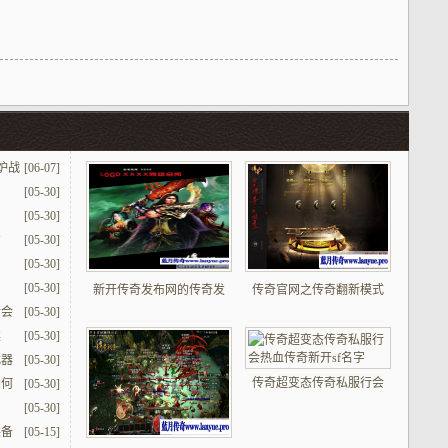
炉战
[06-07]
[05-30]
[05-30]
意
[05-30]
[05-30]
[05-30]
新开传奇发布网的传奇发
传奇官网之传奇翻新模式
行会
[05-30]
读
[05-30]
武器
[05-30]
传奇超变态传奇私服行会
如何
[05-30]
[05-30]
装备
[05-15]