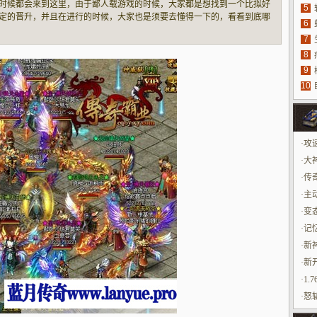
时候都会来到这里，由于鄙人载游戏的时候，大家都是想找到一个比拟好
5
定的晋升，并且在进行的时候，大家也是须要去懂得一下的，看看到底哪
6
具
助跟休会并且有了好的辅助跟休会之后才干清楚详细该怎么做才是最适合
7
源
就须要更好
8
9
10
玩
·
攻
·
大
·
传
·
主
·
变
·
记
·
新
·
新
训
·
1.
·
怒