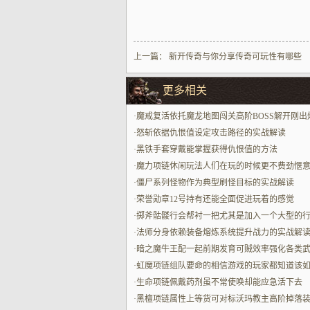
上一篇：
新开传奇与你分享传奇可玩性有哪些
更多相关
·
魔戒复活依托魔龙地图闯关高阶BOSS解开刚出
力
·
怒斩依据仇恨值设定攻击路径的实战解读
·
黑铁手套穿戴能掌握获得仇恨值的方法
·
魔力项链休闲玩法人们在玩的时候更不费劲惬
·
僵尸系列怪物作为典型刷怪目标的实战解读
·
荣誉勋章12号持有还能全面促进玩着的感觉
·
掷斧骷髅行会帮衬一把尤其是加入一个大型的
更实打实好用
·
法师分身依赖装备熔炼系统提升战力的实战解
·
暗之魔牛王配一起前期发育可贼效率强化各类
·
虹魔项链组队要命的相信游戏的玩家都知道该
组建队伍
·
生命项链佩戴药剂虽不常使唤却能应急活下去
·
黑檀项链属性上等货可对标沃玛教主高阶掉落