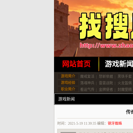
网站首页
游戏新
游戏简介
魔戒复活
|
怒斩依据
|
黑铁手套
游戏经验
落魂神兵
|
雷霆战靴
|
火龙盔佩
职业简介
看运气传
|
金牌使者
|
封魔堡精
游戏新闻
传
时间：2021-5-19 11:39:35 编辑：
钢牙蜘蛛