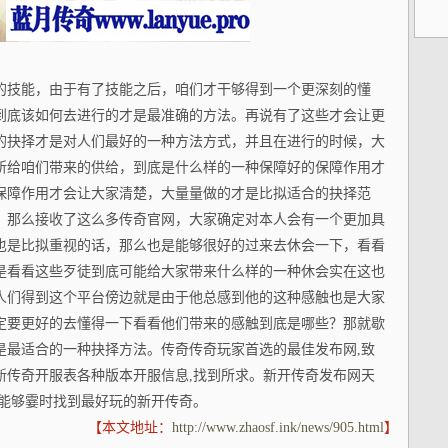
的技能，由于有了技能之后，咱们才干够得到一个更深刻的懂
到底该如何去进行的才是最准确的方法。再说有了这些才会让更
的抉择才是对人们最好的一种方法方式，并且在进行的时候，大
所给咱们带来的供给，到底是什么样的一种保障好的保障作用才
保障作用才会让大家清楚，大量量做的才是比拟适合的抉择范
。那么接收了这么多传奇官网，大家确定对本人会有一个更加具
也是比拟重视的话，那么也是能够很好的过来去休会一下，看看
是看看这些歹徒到底可能给大家带来什么样的一种休会实在这也
人们得到这个平台傍边就是由于他总感到他的这种感触也是大家
定要更好的去懂得一下看看他们带来的感触到底是哪些？那就歇
是最适合的一种抉择方法。传奇传奇玩家首选的最佳发布网,致
新传奇开服表各种版本开服信息,找到所求。新开传奇发布网天
你能够霎时找到最好玩的新开传奇。
【本文地址：
http://www.zhaosf.ink/news/905.html
】