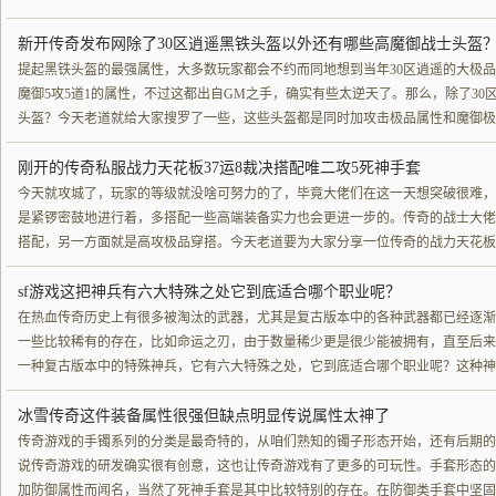
新开传奇发布网除了30区逍遥黑铁头盔以外还有哪些高魔御战士头盔
提起黑铁头盔的最强属性，大多数玩家都会不约而同地想到当年30区逍遥的大极品
魔御5攻5道1的属性，不过这都出自GM之手，确实有些太逆天了。那么，除了3
头盔？今天老道就给大家搜罗了一些，这些头盔都是同时加攻击极品属性和魔御极
刚开的传奇私服战力天花板37运8裁决搭配唯二攻5死神手套
今天就攻城了，玩家的等级就没啥可努力的了，毕竟大佬们在这一天想突破很难，
是紧锣密鼓地进行着，多搭配一些高端装备实力也会更进一步的。传奇的战士大佬
搭配，另一方面就是高攻极品穿搭。今天老道要为大家分享一位传奇的战力天花板穿
sf游戏这把神兵有六大特殊之处它到底适合哪个职业呢？
在热血传奇历史上有很多被淘汰的武器，尤其是复古版本中的各种武器都已经逐渐
一些比较稀有的存在，比如命运之刃，由于数量稀少更是很少能被拥有，直至后来
一种复古版本中的特殊神兵，它有六大特殊之处，它到底适合哪个职业呢？这种神
冰雪传奇这件装备属性很强但缺点明显传说属性太神了
传奇游戏的手镯系列的分类是最奇特的，从咱们熟知的镯子形态开始，还有后期的
说传奇游戏的研发确实很有创意，这也让传奇游戏有了更多的可玩性。手套形态的
加防御属性而闻名，当然了死神手套是其中比较特别的存在。在防御类手套中坚固