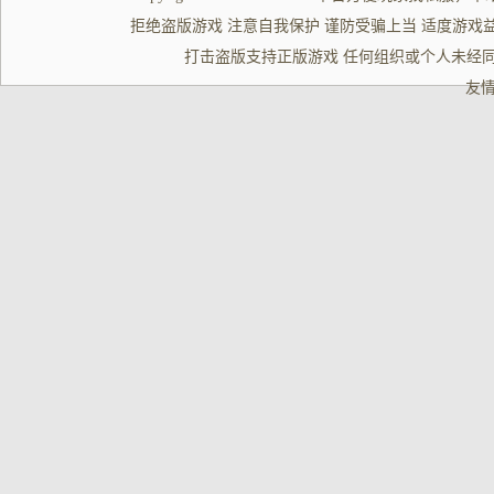
拒绝盗版游戏 注意自我保护 谨防受骗上当 适度游戏益脑 沉迷游
打击盗版支持正版游戏 任何组织或个人未经同
友