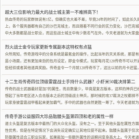
超大三位影响力最大的战士城主第一不难辨高下！
热血传奇的玩家群体说有1亿，但确实也大差不差，毕竟24年的时间了，如此长久
上，各个服务器都有自己的沙巴克城主，而且随着不同行会的实力变化，沙巴克城
中大多数都是战士职业，而这些战士城主中有少数名气在外。今天老道就为大家盘
烈火战士金令玩家更新专属副本这特权有点猛
众所周知，传奇游戏中的分身系统是最氪金的操作，比起当年的天关系统，那是有
是小场面，还有更加来劲的包月设定，即金令模式，玩家每月花128传奇币可以开
些经验或者其他道具奖励。传奇金令一个月就128传奇币了，这比以前的月卡还猛
十二生肖传奇四位顶级雷霆战士手持什么武器？小虾米50裁决排第二
传奇的战士武器最好是加7的属性，而且数量少，毕竟是复古版本，这样的神兵已
想起了当年老区进入合击版本之后的顶级战士神兵，那时候的攻37裁决之杖都排
玩家身披雷霆战甲看起来更加霸气，手中的武器也自然更胜一筹了。今天老道就为
传奇手游公益服四大珍品骷髅头盔第四顶和老的属性一样
道士头盔是复古版本中最热门的大众化头盔，没有之一。至于其他头盔在属性方面
性优秀，但是在特定情况下会消失设定确实让其地位提不起来。骷髅头盔属于仅次
防御属性适合三职业玩家，如果能加一些额外属性的话瞬间变身高大上。今天老道