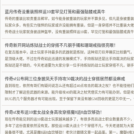
蓝月传奇没重装照样运10套罕见灯笼和最强骷髅戒真牛
传奇的重装比较贵重且稀罕，如今能身披重装的玩家并不算多见，但凡是身披重装
玩家众多，有些实力强悍的玩家或许没能拥有重装，但是一身穿搭并不比重装大佬
传奇战士玩家就身披战神盔甲，没有重装照样运10套，罕见灯笼和最强骷髅戒真
传奇新开网站炼狱战士的穿搭不凡钢手镯和珊瑚戒指很亮眼！
在复古版本中，战士玩家手持最多的武器就是炼狱，这种双刃巨斧确实比较霸气，
是顶级大佬。不过在传奇如此迅速的发展模式下，手持炼狱还是比手持裁决的玩家
炼狱还是不错的，今天老道要为大家分享一位手持炼狱的战士玩家穿搭不凡，钢手
传奇sf公布网三位身披凤天手持攻50裁决的战士穿搭居然都没麻戒
直到现在，依然有哥们有疑问说怎么还有超过40点攻击的裁决之杖？也不能怪他们
限制才了解这些武器的来源。能升级攻40的裁决之杖凭借实力有可能办到，但是攻
BUG的几个服务器才有可能出现。至于保留下来没有被GM回收的更是万中无一
传奇sf发布运10套女战全身高攻穿搭魔8运8血饮够劲！
现在传奇能见到的运10套战士玩家越来越多了，有很多而且战士职业数量真不少
多年了这份喜爱依然没有变。那些运10套大战士个个穿搭不凡，今天老道就为大家
装备很不错，尤其是魔8运8血饮够劲！老伙计跟随文章一起品鉴。第一，魔御4攻