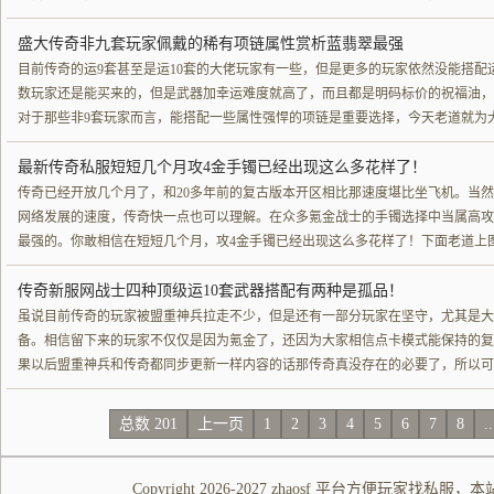
盛大传奇非九套玩家佩戴的稀有项链属性赏析蓝翡翠最强
目前传奇的运9套甚至是运10套的大佬玩家有一些，但是更多的玩家依然没能搭配
数玩家还是能买来的，但是武器加幸运难度就高了，而且都是明码标价的祝福油，
对于那些非9套玩家而言，能搭配一些属性强悍的项链是重要选择，今天老道就为
最新传奇私服短短几个月攻4金手镯已经出现这么多花样了！
传奇已经开放几个月了，和20多年前的复古版本开区相比那速度堪比坐飞机。当
网络发展的速度，传奇快一点也可以理解。在众多氪金战士的手镯选择中当属高攻
最强的。你敢相信在短短几个月，攻4金手镯已经出现这么多花样了！下面老道上
传奇新服网战士四种顶级运10套武器搭配有两种是孤品！
虽说目前传奇的玩家被盟重神兵拉走不少，但是还有一部分玩家在坚守，尤其是大
备。相信留下来的玩家不仅仅是因为氪金了，还因为大家相信点卡模式能保持的复
果以后盟重神兵和传奇都同步更新一样内容的话那传奇真没存在的必要了，所以可
总数 201
上一页
1
2
3
4
5
6
7
8
.
Copyright 2026-2027
zhaosf
平台方便玩家
找私服
，本