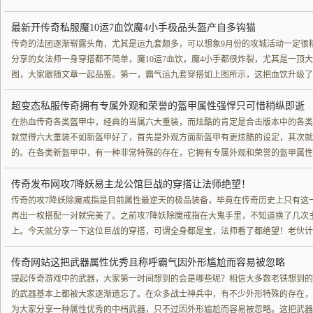
最新开传奇私服魔10运7血饮魔4小手极品头盔产自多钩猫
传奇的法团逐渐崭露头角，尤其是运九套颇多，可以想象9月份的攻城活动一定很
分享的女法师一身穿搭都不简单，魔10运7血饮，魔4小手都很炸裂，尤其是一顶
图，大家跟随文章一起品鉴。第一，霸气运九套穿搭如上图所示，这把血饮升级了
超变态私服传奇拥有专属外观和荣誉的盔甲属性强悍只可惜稍纵即逝
在热血传奇各类盔甲中，经典的当属六大重装，而炫酷的肯定是合击版本中的各类
就觉得六大重装不如新盔甲好了，首先是外观方面新盔甲有更炫酷的设定，其次就
的。在各类新盔甲中，有一种非常特殊的存在，它拥有专属外观和荣誉的盔甲属性
传奇发布网攻7降妖易主龙公馆巨战的穿搭让法师绝望！
传奇的攻7降妖除魔戒指是目前属性最逆天的极品装备，毕竟在传奇历史上只有这
再出一枚搭配一对就完美了。之前攻7降妖除魔戒指在大鬼手里，不知道换了几次
上。今天就分享一下这位巨战的穿搭，可谓全身都是宝，法师看了都绝望！老伙计
传奇网站这把武器属性优秀且称呼霸气因外形尴尬而容易被忽略
提起传奇游戏中的武器，大家第一时间想到的会是哪些呢？相信大多数老铁想到的
的武器基本上都被大家逐渐遗忘了。在众多战士神兵中，有不少外形特殊的存在，
为大家分享一种属性优秀的中档武器，只不过因外形尴尬而容易被忽略。这把武器