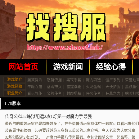
网站首页
游戏新闻
经验心得
游戏简介
魔戒复活
|
怒斩依据
|
黑铁手套
|
魔力项链
|
僵尸系列
|
荣誉勋
游戏经验
牛魔寺庙
|
落魂神兵
|
雷霆战靴
|
火龙盔佩
|
天使护腕
|
黑铁腰
职业简介
看运气传
|
金牌使者
|
封魔堡精
|
任务使者
|
狂暴之力
|
贴脸打
1.70版本
传奇公益32炼狱配运2攻1灯笼一对魔力手最强
最近的的重装玩家也是越来越多了，在各类普通玩家群体中一眼就可以看出来他们
装备属性都很强，起码要超越绝大多数无重装的玩家穿搭。今天老道为大家分享一
32炼狱配运2攻1灯笼，一对魔力手镯乃传奇最强。老伙计跟随文章一起品鉴。第