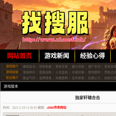
网站首页
游戏新闻
经验心得
游戏简介
魔戒复活
|
怒斩依据
|
黑铁手套
|
魔力项链
|
僵尸系列
|
荣誉勋
游戏经验
落魂神兵
|
雷霆战靴
|
火龙盔佩
|
天使护腕
|
黑铁腰带
|
赞助点
职业简介
看运气传
|
金牌使者
|
封魔堡精
|
任务使者
|
狂暴之力
|
贴脸打
游戏版本
独家轩辕合击
时间：2021-5-19 13:30:45 编辑：
sf666传奇网站