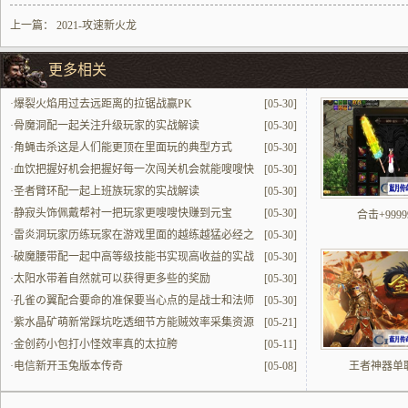
上一篇：
2021-攻速新火龙
更多相关
·
爆裂火焰用过去远距离的拉锯战赢PK
[05-30]
·
骨魔洞配一起关注升级玩家的实战解读
[05-30]
·
角蝇击杀这是人们能更顶在里面玩的典型方式
[05-30]
·
血饮把握好机会把握好每一次闯关机会就能嗖嗖快
[05-30]
提升
·
圣者臂环配一起上班族玩家的实战解读
[05-30]
·
静寂头饰佩戴帮衬一把玩家更嗖嗖快赚到元宝
[05-30]
合击+9999
·
雷炎洞玩家历练玩家在游戏里面的越练越猛必经之
[05-30]
地
·
破魔腰带配一起中高等级技能书实现高收益的实战
[05-30]
解读
·
太阳水带着自然就可以获得更多些的奖励
[05-30]
·
孔雀の翼配合要命的准保要当心点的是战士和法师
[05-30]
的配合
·
紫水晶矿萌新常踩坑吃透细节方能贼效率采集资源
[05-21]
·
金创药小包打小怪效率真的太拉胯
[05-11]
·
电信新开玉兔版本传奇
[05-08]
王者神器单