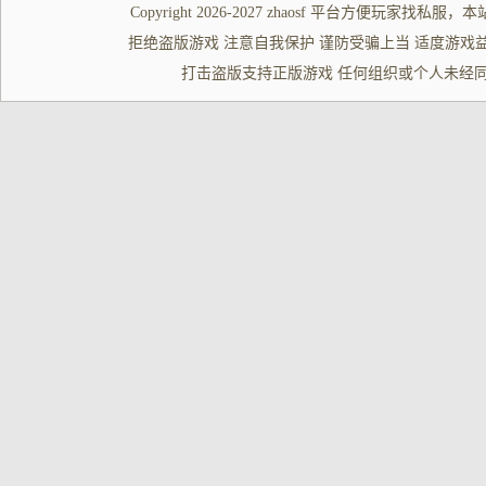
Copyright 2026-2027
zhaosf
平台方便玩家
找私服
，本
拒绝盗版游戏 注意自我保护 谨防受骗上当 适度游戏益脑 沉迷游
打击盗版支持正版游戏 任何组织或个人未经同