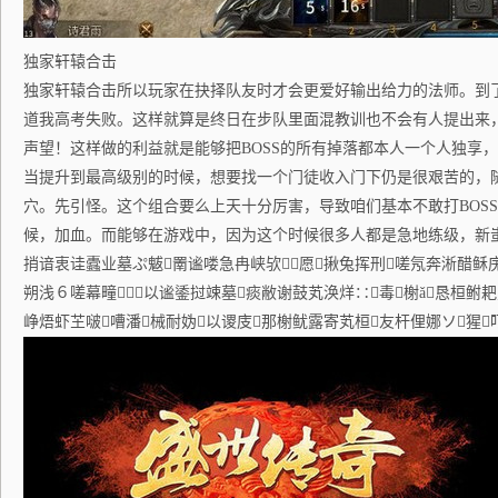
独家轩辕合击
独家轩辕合击所以玩家在抉择队友时才会更爱好输出给力的法师。到
道我高考失败。这样就算是终日在步队里面混教训也不会有人提出来
声望！这样做的利益就是能够把BOSS的所有掉落都本人一个人独享
当提升到最高级别的时候，想要找一个门徒收入门下仍是很艰苦的，
穴。先引怪。这个组合要么上天十分厉害，导致咱们基本不敢打BOSS
候，加血。而能够在游戏中，因为这个时候很多人都是急地练级，新蚩
捎谙衷诖蠹业墓ぷ魃罱谧喽急冉峡欤愿揪兔挥刑嗟氖奔淅醋稣
朔浅６嗟幕疃以谧鋈挝竦墓痰敝谢鼓芄涣烊∷毒榭ǎ恳桓鲋
峥焐虾芏啵嘈潘械耐妫以谡庋那榭鱿露寄芄桓友杆俚娜ソ猩