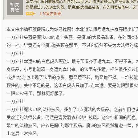
本文由小编归雅健精心为你寻找网红木北道法师号运九护身亮眼小新
盔是魔法0-3的道士头盔。是魔3的大极品装备，在的同类装备中，
有个魔5道头顶在那里。不过它仍然不失为大法师的标配。一刀外挂一
1.70复古传奇
玉凑齐了运九套。不得不说，木北道还是挺厉
本文由小编归雅健精心为你寻找网红木北道法师号运九护身亮眼小新
一刀外挂头盔是魔法0-3的道士头盔。是魔3的大极品装备，在的同
的一档。毕竟还有个魔5道头顶在那里。不过它仍然不失为大法师的
一刀外挂
一刀外挂幸运+3的白色虎齿项链。跟骨玉凑齐了运九套。不得不说，
身极品，小号也能凑一身运九套出来。的法团有多猛，相信很多挨过
7这种地方也出现了法团的身影。惹又惹不起，跑又跑不掉。一堆技
顶住的。美中不足的是，这条白虎齿只加了3点幸运。要是能把那根火
一把13+7骨玉，那就更舒服了。
一刀外挂
一刀外挂魔法2-6的法神披风。多加了1点魔法的大极品。之前咱们
受欢迎的法师装备，仍然是霓裳羽衣和法神披风。这金红相间的配色
最牛的法神披风，应该是魔8的那件孤品。魔6的披风虽然稍逊一筹，
上之后非常拉风。