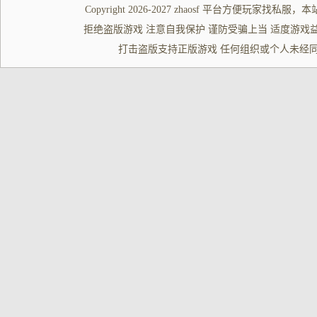
Copyright 2026-2027
zhaosf
平台方便玩家
找私服
，本
拒绝盗版游戏 注意自我保护 谨防受骗上当 适度游戏益脑 沉迷游
打击盗版支持正版游戏 任何组织或个人未经同