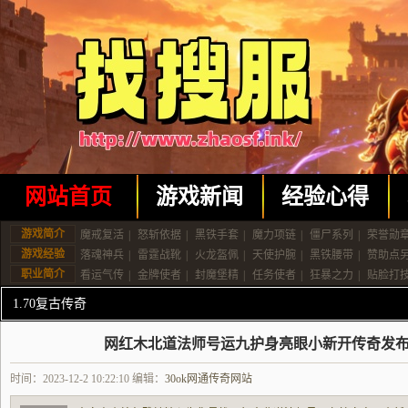
网站首页
游戏新闻
经验心得
游戏简介
魔戒复活
|
怒斩依据
|
黑铁手套
|
魔力项链
|
僵尸系列
|
荣誉勋
游戏经验
落魂神兵
|
雷霆战靴
|
火龙盔佩
|
天使护腕
|
黑铁腰带
|
赞助点
职业简介
看运气传
|
金牌使者
|
封魔堡精
|
任务使者
|
狂暴之力
|
贴脸打
1.70复古传奇
网红木北道法师号运九护身亮眼小新开传奇发
时间：2023-12-2 10:22:10 编辑：
30ok网通传奇网站