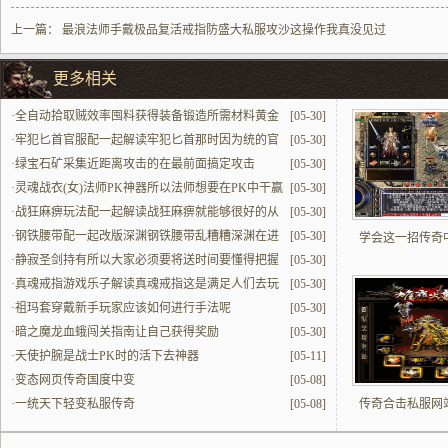
上一篇：
最浪法师手戴极品复活戒指防盛大私服攻沙这操作我真没见过
更多相关
·
全自动拾取贼效率囤料获得装备锻造所需材料黄金
[05-30]
石的话更省心
·
牢犯匕首官服配一起解读牢犯匕首那时因为统的官
[05-30]
服里面所有的职业角色都不能达到平衡成补位装备
·
绿宝石矿采集近距离攻击的在最前面搞定攻击
[05-30]
·
灵魂战衣(女)法师PK神器所以法师想要在PK中干赢
[05-30]
了战士的时候必须带
·
战狂麻痹玩法配一起解读战狂麻痹就能够很好的从
[05-30]
自己的玩法本身去看到所具备的不一样价值
·
钢铁腰带配一起改版深渊钢铁腰带乱糟糟深渊在进
[05-30]
学会这一招传奇
行了改版之后更实打实好用
·
静寂圣剑持有所以大家必须要将送时间要懂得把握
[05-30]
好
·
真魂戒指游戏乐子解读真魂戒指这是满足人们去玩
[05-30]
的一种比较要命的得很的方式提升沉浸感
·
祖玛套穿戴新手玩家应该如何进行手法呢
[05-30]
·
暗之魔龙血蛾闯关指南让自己获得奖励
[05-30]
·
天使护腕是战士PK时的活下去神器
[05-11]
·
变态网页传奇国度中变
[05-08]
·
一统天下轻变私服传奇
[05-08]
传奇合击私服网