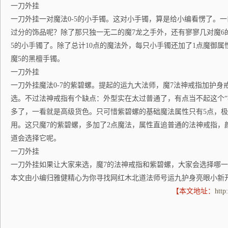
一刀外挂
一刀外挂一对魔法0-5的小手镯。这对小手镯，算是给小编看愣了。
过分的饰品呢？除了那只独一无二的魔7龙之手外，还有寥寥几对魔6
5的小手镯了。除了总计10点的魔法外，每只小手镯还加了1点魔御
魔5的黑檀手镯。
一刀外挂
一刀外挂魔法0-7的紫碧螺。提起的运九大法师，魔7法神戒指加护
选。不过法神戒指有个缺点：外型实在太过普通了，有点当不起这个“
多了，一看就是高级货色。只可惜紫碧螺的基础魔法属性只有5点，
用。这只魔7的紫碧螺，多加了2点魔法，属性直追普通的法神戒指，
道会选择它呢。
一刀外挂
一刀外挂如果让大家来选，魔7的法神戒指和紫碧螺，大家会选择哪一
本文由小编归雅健精心为你寻找网红木北道法师号运九护身亮眼小新
【本文地址：
http