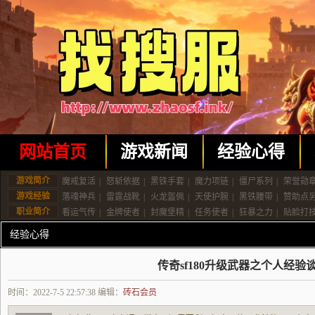
网站首页
游戏新闻
经验心得
游戏简介
魔戒复活
|
怒斩依据
|
黑铁手套
|
魔力项链
|
僵尸系列
|
荣誉勋
游戏经验
落魂神兵
|
雷霆战靴
|
火龙盔佩
|
天使护腕
|
黑铁腰带
|
赞助点
职业简介
看运气传
|
金牌使者
|
封魔堡精
|
任务使者
|
狂暴之力
|
贴脸打
经验心得
传奇sf180升级武器之个人经验
时间：2022-7-5 22:57:38 编辑：
砖石会员