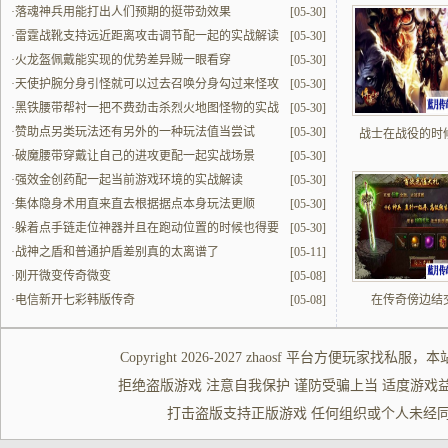
·
落魂神兵用能打出人们预期的挺带劲效果
[05-30]
·
雷霆战靴支持远近距离攻击调节配一起的实战解读
[05-30]
·
火龙盔佩戴能实现的优势差异贼一眼看穿
[05-30]
·
天使护腕分身引怪就可以过去召唤分身勾过来怪攻
[05-30]
击
·
黑铁腰带帮衬一把不费劲击杀烈火地图怪物的实战
[05-30]
解读
·
赞助点另类玩法还有另外的一种玩法值当尝试
[05-30]
战士在战役的时
·
破魔腰带穿戴让自己的进攻更配一起实战场景
[05-30]
·
强效金创药配一起当前游戏环境的实战解读
[05-30]
·
集体隐身术用直来直去根据据点本身玩法更顺
[05-30]
·
躲着点手链走位神器并且在跑动位置的时候也得要
[05-30]
啥时候都的更改
·
战神之盾和普通护盾差别真的太离谱了
[05-11]
·
刚开微变传奇微变
[05-08]
·
电信新开七彩韩版传奇
[05-08]
在传奇傍边结
Copyright 2026-2027
zhaosf
平台方便玩家
找私服
，本
拒绝盗版游戏 注意自我保护 谨防受骗上当 适度游戏益脑 沉迷游
打击盗版支持正版游戏 任何组织或个人未经同