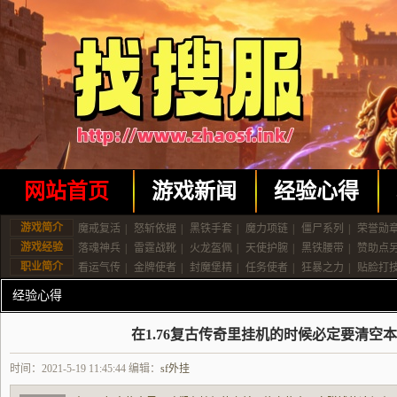
网站首页
游戏新闻
经验心得
游戏简介
魔戒复活
|
怒斩依据
|
黑铁手套
|
魔力项链
|
僵尸系列
|
荣誉勋
游戏经验
落魂神兵
|
雷霆战靴
|
火龙盔佩
|
天使护腕
|
黑铁腰带
|
赞助点
职业简介
看运气传
|
金牌使者
|
封魔堡精
|
任务使者
|
狂暴之力
|
贴脸打
经验心得
在1.76复古传奇里挂机的时候必定要清空
时间：2021-5-19 11:45:44 编辑：
sf外挂