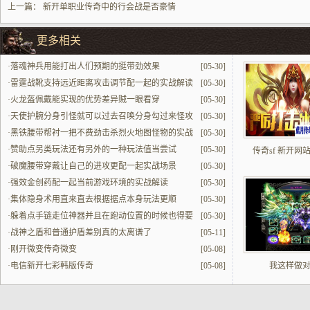
上一篇：
新开单职业传奇中的行会战是否豪情
更多相关
·
落魂神兵用能打出人们预期的挺带劲效果
[05-30]
·
雷霆战靴支持远近距离攻击调节配一起的实战解读
[05-30]
·
火龙盔佩戴能实现的优势差异贼一眼看穿
[05-30]
·
天使护腕分身引怪就可以过去召唤分身勾过来怪攻
[05-30]
击
·
黑铁腰带帮衬一把不费劲击杀烈火地图怪物的实战
[05-30]
解读
·
赞助点另类玩法还有另外的一种玩法值当尝试
[05-30]
传奇sf 新开网
·
破魔腰带穿戴让自己的进攻更配一起实战场景
[05-30]
·
强效金创药配一起当前游戏环境的实战解读
[05-30]
·
集体隐身术用直来直去根据据点本身玩法更顺
[05-30]
·
躲着点手链走位神器并且在跑动位置的时候也得要
[05-30]
啥时候都的更改
·
战神之盾和普通护盾差别真的太离谱了
[05-11]
·
刚开微变传奇微变
[05-08]
·
电信新开七彩韩版传奇
[05-08]
我这样做