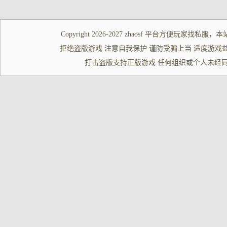
Copyright 2026-2027
zhaosf
平台方便玩家
找私服
，本
拒绝盗版游戏 注意自我保护 谨防受骗上当 适度游戏益脑 沉迷游
打击盗版支持正版游戏 任何组织或个人未经同