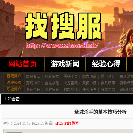
网站首页
游戏新闻
经验心得
游戏简介
魔戒复活
|
怒斩依据
|
黑铁手套
|
魔力项链
|
僵尸系列
|
荣誉勋
游戏经验
落魂神兵
|
雷霆战靴
|
火龙盔佩
|
天使护腕
|
黑铁腰带
|
赞助点
职业简介
看运气传
|
金牌使者
|
封魔堡精
|
任务使者
|
狂暴之力
|
贴脸打
1.70合击
圣域杀手的基本技巧分析
时间：2024-11-13 16:29:51 编辑：
sf123 2合1传奇