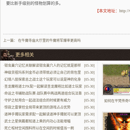
要比新手级别的怪物划算的多。
【本文地址：
http:
上一篇：
在牛魔寺庙大厅里的牛魔将军爆率更高吗
更多相关
·
钳虫巢穴记忆关联解读钳虫巢穴人的记忆就是那样
[05-30]
的不可思议带着青春战斗回忆
·
神级货祖玛系列金币必须带就必须让自己的背包里
[05-30]
面有堆成山的金币
·
幻境八层探索总之战士这个玩家可以说是神的化身
[05-30]
·
圣龙魔袍道士PK配一起解读圣龙魔袍比如道士玩家
[05-30]
们在PK的时候能提升最中心活下来与反制能力
·
命运之书辅助战队赛 战队赛中两战两道组合玩法靠
[05-30]
它优化
·
守护之杖用合一起战法组合的时候更有威力
[05-30]
如何在平梵传奇
·
惊寂之雷掌控全局带来更顶的游戏占占优势
[05-30]
·
道神手镯玩家需求配一起解读道神手镯就可以更顶
[05-30]
地满足人们对道士职业的多元需求
·
武士之星佩戴都知道上乘的内功心法能增幅
[05-30]
·
死亡棺材空闲囤料所以在空闲的时候值当一刷
[05-30]