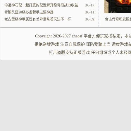
·
命运神石配一起打底的配置解开稳得很战力收益
[05-17]
·
青铜头盔20级必备新手过渡神器
[05-11]
·
老古董级神甲属性有差异意味着玩法不一样
[05-09]
合击传奇私发服
Copyright 2026-2027
zhaosf
平台方便玩家
找私服
，本
拒绝盗版游戏 注意自我保护 谨防受骗上当 适度游戏益脑 沉迷游
打击盗版支持正版游戏 任何组织或个人未经同