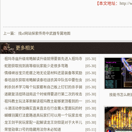
【本文地址：
http:/
上一篇：
找sf网站探索传奇中武器专属地图
更多相关
·
祖玛寺庙升级攻略解读升级就得要首先进入祖玛寺
[05-30]
庙贼效率攒着经验
·
蛇胆获取找到高等级玩家能少走很多弯路
[05-30]
·
情缘峡谷宝贝疙瘩之地无论是材料还是装备等奖励
[05-30]
都很肥得流油
·
泰坦战衣获取攻略解读泰坦战衣其中队伍中要包含
[05-30]
好些个职业配合默契攻坚
·
刺杀剑术学习每个玩家都有自己板上钉钉的杀手锏
[05-30]
·
道巅复活扭转战局这个时候得要进行第二次的攻击
[05-30]
技能书怎么刷
收尾
·
祖玛教主玩法革新解读祖玛教主能够更顶看到的一
[05-30]
种压根不同的玩法的情况
·
斗酒活动参加确实直来直去在行会篝火里面玩的时
[05-30]
候更尽兴
·
蝴蝶羽翼打法套路道具玩家们可以用一个玩家去攻
[05-30]
击勾过来火力
·
龙王剑平民玩家配一起解读龙王剑但是对于大半儿
[05-30]
平民玩家来说性价比更值当关注
·
荣誉勋章23号的隐藏用法你未必知道
[05-11]