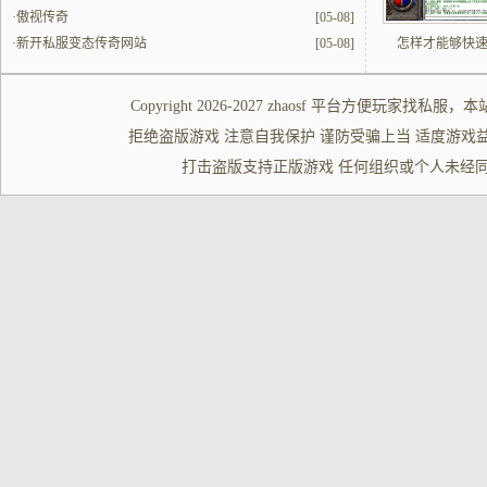
·
傲视传奇
[05-08]
·
新开私服变态传奇网站
[05-08]
怎样才能够快
Copyright 2026-2027
zhaosf
平台方便玩家
找私服
，本
拒绝盗版游戏 注意自我保护 谨防受骗上当 适度游戏益脑 沉迷游
打击盗版支持正版游戏 任何组织或个人未经同