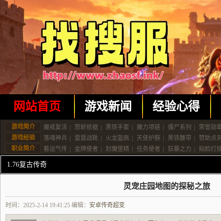
网站首页
游戏新闻
经验心得
游戏简介
魔戒复活
|
怒斩依据
|
黑铁手套
|
魔力项链
|
僵尸系列
|
荣誉勋
游戏经验
落魂神兵
|
雷霆战靴
|
火龙盔佩
|
天使护腕
|
黑铁腰带
|
赞助点
职业简介
看运气传
|
金牌使者
|
封魔堡精
|
任务使者
|
狂暴之力
|
贴脸打
1.76复古传奇
灵宠庄园地图的探秘之旅
时间：2025-2-14 19:41:25 编辑：
安卓传奇超变