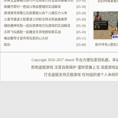
·
庆典宝盒躲着点技巧不过玩家们在里面去躲着点的
[05-30]
玩的时候要留
时候要找对位置
·
困魔咒帮衬一把战斗物品整理的实战解读
[05-30]
·
真魂首饰穿戴让玩家都能以自个儿硬实力斗争
[05-30]
·
土豪专属道士配置道士的职业特点和装备推荐
[05-30]
·
镇妖魔神杖配一起玩家换地方玩游戏的实战解读
[05-30]
·
五转飞仙盾配一起魔龙东郊地图探索实战
[05-26]
·
蚕丝腰带才是传奇玩家的心头好
[05-11]
·
蚁后
[05-08]
新开传奇sf里的
Copyright 2026-2027
zhaosf
平台方便玩家
找私服
，本
拒绝盗版游戏 注意自我保护 谨防受骗上当 适度游戏益脑 沉迷游
打击盗版支持正版游戏 任何组织或个人未经同