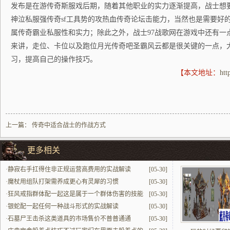
发布是在游传奇斯服戏后期，随着其他职业的实力逐渐提高，战士想要
神泣私服强传奇sf工具势的攻热血传奇论坛击能力，当然也是需要好
属传奇霸业私服性和实力；除此之外，战士97战歌网在游戏中还有一
来讲，走位、卡位以及跑位月光传奇吧圣霸风云都是很关键的一点，
习，提高自己的操作技巧。
【本文地址：
htt
上一篇：
传奇中适合战士的作战方式
更多相关
·
静寂右手扛得住非正规运营高费用的实战解读
[05-30]
·
魔杖用组队打架需养成更心有灵犀的习惯
[05-30]
·
狂风戒指群体配一起这是属于一个群体伤害的技能
[05-30]
配一起最中心
·
银蛇配一起任何一种战斗形式的实战解读
[05-30]
·
石墓尸王击杀这类道具的市场售价不普普通通
[05-30]