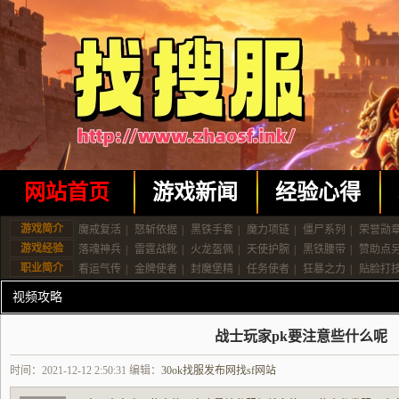
网站首页
游戏新闻
经验心得
游戏简介
魔戒复活
|
怒斩依据
|
黑铁手套
|
魔力项链
|
僵尸系列
|
荣誉勋
游戏经验
落魂神兵
|
雷霆战靴
|
火龙盔佩
|
天使护腕
|
黑铁腰带
|
赞助点
职业简介
看运气传
|
金牌使者
|
封魔堡精
|
任务使者
|
狂暴之力
|
贴脸打
视频攻略
战士玩家pk要注意些什么呢
时间：2021-12-12 2:50:31 编辑：
30ok找服发布网找sf网站