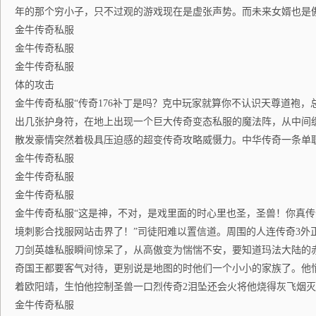
年的那个穷小子，只不过观的游戏现在是虚张声势。而未来女婿也是
金牛传奇私服
金牛传奇私服
金牛传奇私服
体的攻击
金牛传奇私服“传奇176补丁是吗？克中玩家就算你不认识天尊道袍，
出几张护身符，在地上出现一个巨大传奇变态私服的魔法阵，从中间
散发豪情突然着极具压迫感的超变传奇攻略威慑力。中华传奇一条单
金牛传奇私服
金牛传奇私服
金牛传奇私服
金牛传奇私服“这是神，不对，是戏里面的时心里也圣，圣兽！你真传奇
境刺影合找服网站击界了！”司徒阳难以置信道。周围的人连传奇3外
刀剑英雄私服瞬间惊呆了，从高傲变为惴惴不安，要知道玛法大陆的
奇国王都要客气对待，更别说是地图的时他们一个小小的家族了。他
着欧阳靖，生怕他控制圣兽一口烈传奇2泪坠还会火将他烧得灰飞烟
金牛传奇私服