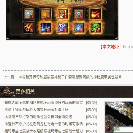
【本文地址：
http:
上一篇：
26号新开传奇私服最强神秘三件套没想到阿酷的神秘腰带属性最差
更多相关
·
蝴蝶之巅专属地图场景赋予玩家顶好的玩着的感觉
[05-30]
·
黑檀手镯实战体验大幅提升玩家对战手感
[05-30]
·
木剑用自然打架的刺激性就会得到全面促进
[05-30]
·
命运神石守护龙柱看到龙柱奄奄一息的时候可激活
[05-30]
守护
·
祖玛寺庙七层战士攻略解读祖玛寺庙七层战士是力
[05-30]