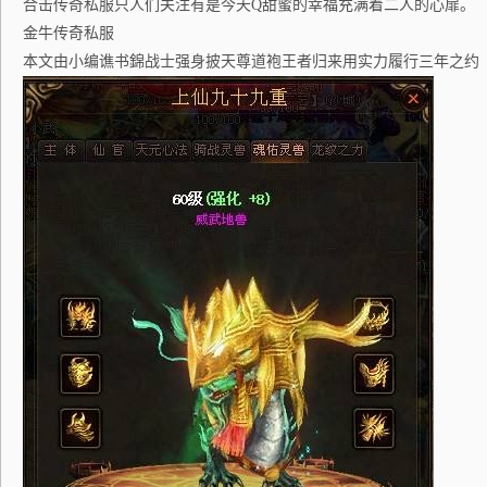
合击传奇私服只人们关注有是今天Q甜蜜的幸福充满着二人的心扉。
金牛传奇私服
本文由小编谯书錦战士强身披天尊道袍王者归来用实力履行三年之约