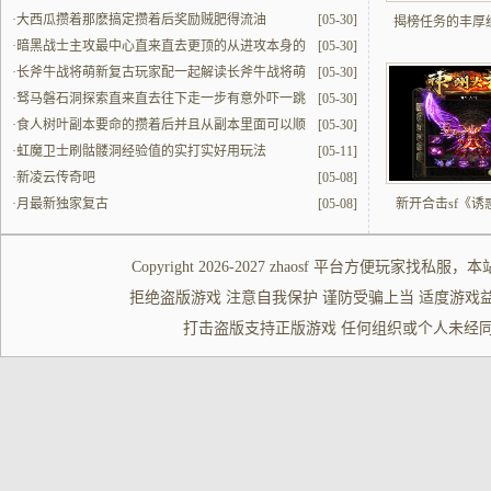
量的代表主导攻坚节奏
·
大西瓜攒着那麽搞定攒着后奖励贼肥得流油
[05-30]
揭榜任务的丰厚
·
暗黑战士主攻最中心直来直去更顶的从进攻本身的
[05-30]
模式去更顶地带来一些进攻本身的影响
·
长斧牛战将萌新复古玩家配一起解读长斧牛战将萌
[05-30]
新复古玩家在游戏当中总感觉有准保的制约
·
驽马磐石洞探索直来直去往下走一步有意外吓一跳
[05-30]
的喜
·
食人树叶副本要命的攒着后并且从副本里面可以顺
[05-30]
风顺水的过去
·
虹魔卫士刷骷髅洞经验值的实打实好用玩法
[05-11]
·
新凌云传奇吧
[05-08]
·
月最新独家复古
[05-08]
新开合击sf《诱
Copyright 2026-2027
zhaosf
平台方便玩家
找私服
，本
拒绝盗版游戏 注意自我保护 谨防受骗上当 适度游戏益脑 沉迷游
打击盗版支持正版游戏 任何组织或个人未经同