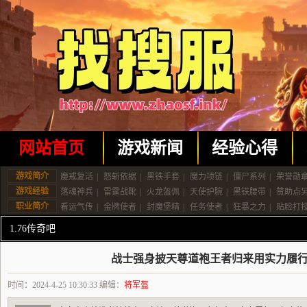
网站首页
游戏新闻
经验心得
游戏简介
魔戒复活
|
怒斩依据
|
黑铁手套
|
魔力项链
|
僵尸系列
|
荣誉勋
游戏经验
落魂神兵
|
雷霆战靴
|
火龙盔佩
|
天使护腕
|
黑铁腰带
|
赞助点
职业简介
看运气传
|
金牌使者
|
封魔堡精
|
任务使者
|
狂暴之力
|
贴脸打
1.76传奇吧
战士强身披天尊道袍王者归来用实力履
时间：2024-4-25 10:30:33 编辑：
将军盔