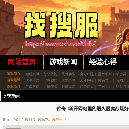
网站首页
游戏新闻
经验心得
游戏简介
魔戒复活
|
怒斩依据
|
黑铁手套
|
魔力项链
|
僵尸系列
|
荣誉勋
游戏经验
落魂神兵
|
雷霆战靴
|
火龙盔佩
|
天使护腕
|
黑铁腰带
|
赞助点
职业简介
看运气传
|
金牌使者
|
封魔堡精
|
任务使者
|
狂暴之力
|
贴脸打
游戏新闻
传奇sf新开网站里的烟火屠魔战场
时间：2021-5-19 11:34:19 编辑：
战神盔甲