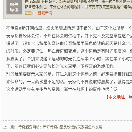
在传奇sf新开网站里，焰火屠魔战场是很不错的，由于这个处所是一
都曾经休会过，不外在休会的进程中，并不克不及完整掌握这个运动
超变合击私服传奇热血传奇私服里绿色值钱的起因是什么合击sf发布
游戏新闻
要记住一热血传奇超变点，这个运动是有时光
在传奇sf新开网站里，焰火屠魔战场是很不错的，由于这个处所是一
玩家都曾经休会过，不外在休会的进程中，并不克不及完整掌握这个
错过了。超变合击私服传奇热血传奇私服里绿色值钱的起因是什么合击
的时候，必定要记住一热血传奇超变点，这个运动是有时光限度的，
多嘉奖了。个别来说这个运动的时光会连续半个小时，实在半个小时
了，所以玩家们必定要放松时光去享受一下短暂的游戏乐趣。
别的我须要提示大家的是，在进入到这个运动之前，必定要携带好红
来保命的，一旦药水量不足的话，玩家们不要说取得嘉奖了，就算是
这个运动里会有良多危险呈现，逝世在战场上的事件也很广泛。
【本文地址：
h
上一篇：
传奇超变网站：新开传奇sf里反映慢的玩家要怎么发展