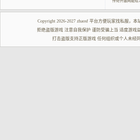
传奇开服网能给
Copyright 2026-2027
zhaosf
平台方便玩家
找私服
，本
拒绝盗版游戏 注意自我保护 谨防受骗上当 适度游戏益脑 沉迷游
打击盗版支持正版游戏 任何组织或个人未经同