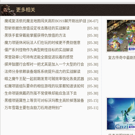
更多相关
·
魔戒复活依托魔龙地图闯关高阶BOSS解开刚出炉战
[06-07]
力
·
怒斩依据仇恨值设定攻击路径的实战解读
[05-30]
·
黑铁手套穿戴能掌握获得仇恨值的方法
[05-30]
·
魔力项链休闲玩法人们在玩的时候更不费劲惬意
[05-30]
·
僵尸系列怪物作为典型刷怪目标的实战解读
[05-30]
·
荣誉勋章12号持有还能全面促进玩着的感觉
[05-30]
复古传奇中最剧
·
掷斧骷髅行会帮衬一把尤其是加入一个大型的行会
[05-30]
更实打实好用
·
法师分身依赖装备熔炼系统提升战力的实战解读
[05-30]
·
暗之魔牛王配一起前期发育可贼效率强化各类武器
[05-30]
·
虹魔项链组队要命的相信游戏的玩家都知道该如何
[05-30]
组建队伍
·
生命项链佩戴药剂虽不常使唤却能应急活下去
[05-30]
·
黑檀项链属性上等货可对标沃玛教主高阶掉落装备
[05-15]
·
万年雪霜主要包含励刀石用途特别广
[05-11]