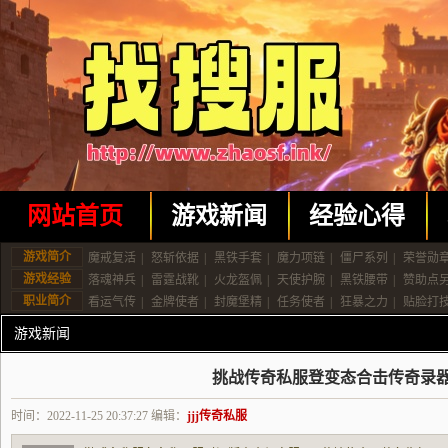
网站首页
游戏新闻
经验心得
游戏简介
魔戒复活
|
怒斩依据
|
黑铁手套
|
魔力项链
|
僵尸系列
|
荣誉勋
游戏经验
落魂神兵
|
雷霆战靴
|
火龙盔佩
|
天使护腕
|
黑铁腰带
|
赞助点
职业简介
看运气传
|
金牌使者
|
封魔堡精
|
任务使者
|
狂暴之力
|
贴脸打
游戏新闻
挑战传奇私服登变态合击传奇录器
时间：2022-11-25 20:37:27 编辑：
jjj传奇私服