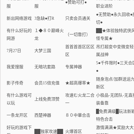
●赞助可打●
服
服
职业进阶
●无赞助●永久回收
新出网络游戏
3急缺●打R
只卖会员通关
切●
有什么好玩的
１◆８０巅峰火
██★体验独特武侠
（一切靠打）
网游
龙
怪专属★
首首首首区区区
吊打超变中变微变轻
7月27日
大梦三国
区
属战神
5●千件限时●三天合
我爱搜服
无暗坑套路
专属神器
●
随身泡点/加群送运
影子传奇
会员15倍充值
★超高爆率★
新区
有什么游戏可
攻速む火龙二合
小极品-无团队-无直
上线免费顶赞
以玩
一
装备靠
█免费满级█玩法新
一条龙开区
西楚神器
８０中華合击
特色合击
好玩的游戏下
激情满满★奖励大大
██独家攻速██
火爆首区