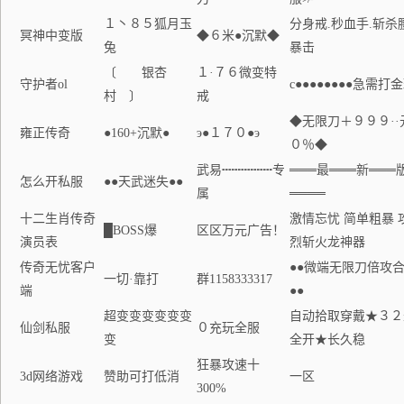
１丶８５狐月玉
分身戒.秒血手.斩杀
冥神中变版
◆６米●沉默◆
兔
暴击
〔 银杏
１·７６微变特
守护者ol
c●●●●●●●●急需打金
村 〕
戒
◆无限刀＋９９９·
雍正传奇
●160+沉默●
э●１７０●э
０％◆
武易┉┉┉┉专
═══最═══新═══
怎么开私服
●●天武迷失●●
属
════
十二生肖传奇
激情忘忧 简单粗暴
█BOSS爆
区区万元广告！
演员表
烈斩火龙神器
传奇无忧客户
●●微端无限刀倍攻
一切·靠打
群1158333317
端
●●
超变变变变变变
自动拾取穿戴★３２
仙剑私服
０充玩全服
变
全开★长久稳
狂暴攻速十
3d网络游戏
赞助可打低消
一区
300%