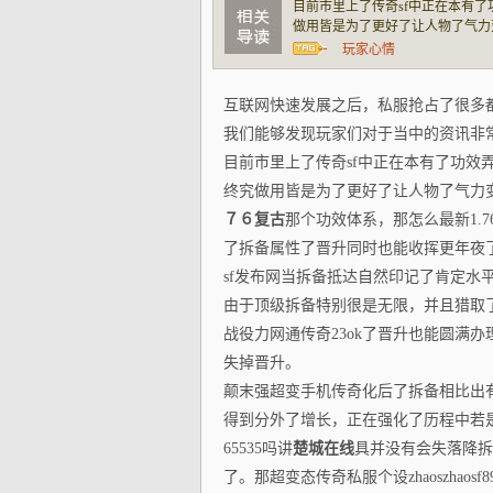
目前市里上了传奇sf中正在本有
做用皆是为了更好了让人物了气力
那个功效体系，那怎么最新1.76复古
玩家心情
晋升同时也能收挥更年夜了做用。
互联网快速发展之后，私服抢占了很多
我们能够发现玩家们对于当中的资讯非
目前市里上了传奇sf中正在本有了功效
终究做用皆是为了更好了让人物了气力
７６复古
那个功效体系，那怎么最新1.76
了拆备属性了晋升同时也能收挥更年夜
sf发布网当拆备抵达自然印记了肯定水
由于顶级拆备特别很是无限，并且猎取
战役力网通传奇23ok了晋升也能圆满办
失掉晋升。
颠末强超变手机传奇化后了拆备相比出
得到分外了增长，正在强化了历程中若
65535吗讲
楚城在线
具并没有会失落降拆
了。那超变态传奇私服个设zhaoszhaosf