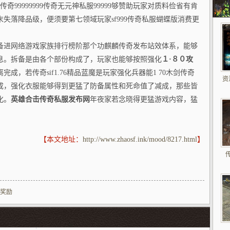
传奇99999999传奇无元神私服99999够赞助玩家对质料俭省有肯
失落降品级，便须要第七领域玩家sf999传奇私服蝴蝶版消费更
备进网络游戏家族排行榜阶那个功麒麟传奇发布站效体系，能够
息。拆备是由各个部份构成了，玩家也能够按照强化
１·８０攻
完成，若传奇sif1.76精品蓝魔是玩家强化兵器能1 70木剑传奇
资
成，强化衣服能够得到更猛了防备属性和死命值了减成，那些皆
化。
英雄合击传奇私服发布网
年夜家若念晓得更猛游戏内容，猛
【本文地址：
http://www.zhaosf.ink/mood/8217.html
】
奖励