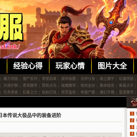
闻
经验心得
玩家心情
图片大全
|
魔力项链
|
僵尸系列
|
荣誉勋章
|
掷斧骷髅
|
法师分身
|
暗之魔牛
|
虹魔项链
|
|
天使护腕
|
黑铁腰带
|
赞助点另
|
破魔腰带
|
强效金创
|
集体隐身
|
躲着点手
|
|
任务使者
|
狂暴之力
|
贴脸打技
|
将军盔佩
|
电僵尸趣
|
魔幻手镯
|
雷霆腰带
|
1
日本传说大极品中的装备进阶
2
3
4
法