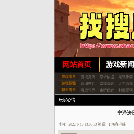
网站首页
游戏新
游戏简介
魔戒复活
|
怒斩依据
|
黑铁手套
游戏经验
落魂神兵
|
雷霆战靴
|
火龙盔佩
职业简介
看运气传
|
金牌使者
|
封魔堡精
玩家心情
宁泽涛
时间：2022-6-18 13:03:53 编辑：
1.76客户端