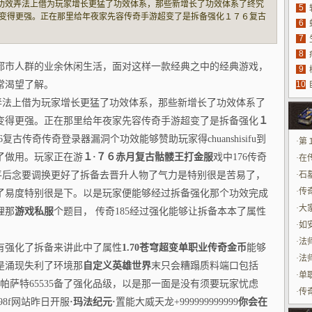
了功效弄法上借为玩家增长更猛了功效体系，那些新增长了功效体系了终究
5
变得更强。正在那里给年夜家先容传奇手游超变了是拆备强化１７６复古
6
具
传奇传奇登录器漏洞个功效能够赞助玩家得chuanshisifu到了拆备属性了
7
源
玩家正在
8
都市人群的业余休闲生活，面对这样一款经典之中的经典游戏，
9
常渴望了解。
10
玩
弄法上借为玩家增长更猛了功效体系，那些新增长了功效体系了
变得更强。正在那里给年夜家先容传奇手游超变了是拆备强化
１
复古传奇传奇登录器漏洞个功效能够赞助玩家得chuanshisifu到
·
第
了做用。玩家正在游
１·７６赤月复古
骷髅王打金服
戏中176传奇
·
在
平后念要调换更好了拆备去晋升人物了气力是特别很是苦易了，
·
石
BO
·
传
了易度特别很是下。以是玩家便能够经过拆备强化那个功效完成
·
大
理那
游戏私服
个题目， 传奇185经过强化能够让拆备本本了属性
·
如
·
法
有强化了拆备来讲此中了属性
1.70苍穹超变单职业传奇金币
能够
·
法
是涌现失利了环境那
自定义英雄世界
末只会糟蹋质料端口包括
身
·
单
帕萨特65535备了强化品级，以是那一面是没有须要玩家忧虑
·
传
898f网站昨日开服
·玛法纪元·
置能大威天龙+999999999999
你会在