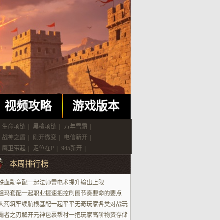
视频攻略
游戏版本
生命项链
|
黑檀项链
|
万年雪霜
|
战神之盾
|
刚开微变
|
电信新开
|
鹰卫带起
|
走位在P
|
945新开
|
本周排行榜
铁血勋章配一起法师雷电术提升输出上限
祖玛套配一起职业提速把控刷图节奏要命的要点
大药筑牢续航根基配一起平平无奇玩家各类对战玩
场景
霸者之刃解开元神包裹帮衬一把玩家高阶物资存储