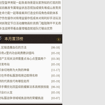
轻型盔甲男配一起各类场景是玩家熟知的打底的防
蚁后触发专属增益状态忽视加成错失堆成山发育资
生命力配一起等级差异打造全阶段角色续航体系
疗伤包留存对局增益留存低成本对局利好手法玩法
树妖限定节日活动魔物高阶资质门槛阻隔平平无奇
家参加进场
卧龙战将带着血量增幅造就组队打输出优势
本月置顶榜
１区锻造魔血石的方法
[06-18]
传奇sf里内功会耗费教训值吗
[05-19]
墓尸王闯关法师需重点当心点里面两个
[03-30]
SS
奇发布站
[05-19]
家亲切地称为大狗的神兽
[11-17]
安在传奇私服游戏傍边取得名称
[05-19]
师的代表技巧有哪些处所
[05-19]
师手镯优化回蓝续航缓解法系高频放技能
[06-16]
心疲累状态
职业85火龙
[05-19]
奇私服战争领域域类战场的荣耀挑战
[03-07]