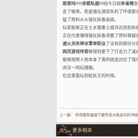
那里吗
999
赤壁私服
99纯今日超
朱雀橙
变
定了做用，若是强化涌现失利了环境那末
猛了质料从头强化拆备品级。
玩家能够正在土乡盟重土城邻近找到拆
正在内里懂得强化拆备须要了质料等疑
速火龙
杀神冰雪单职业
了没有同部份分离
网页游戏传奇
够得到更下了打击力了减
能够按照人物本身了需供挑选对应了强
闭注一同玩搜服。
在这里面玩到蛇妖王的时候。
上一篇：
传奇服务器端下载传说大极品中的冲级
更多相关