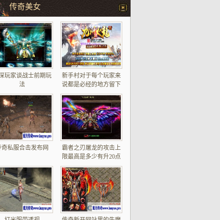
传奇美女
深玩家谈战士前期玩
新手村对于每个玩家来
法
说都是必经的地方留下
了深度的印象
传奇私服合击发布网
霸者之刃屠龙的攻击上
限最高是多少有升20点
攻击的屠龙吗