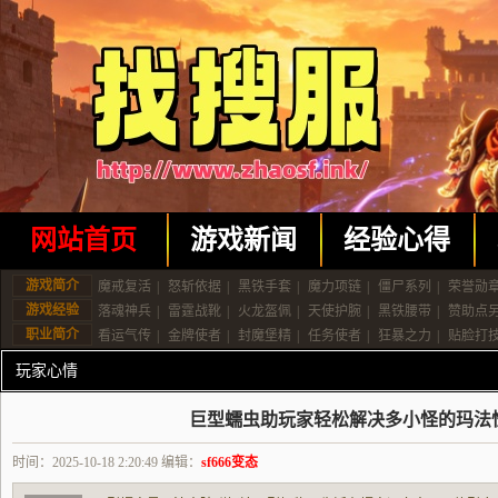
网站首页
游戏新闻
经验心得
游戏简介
魔戒复活
|
怒斩依据
|
黑铁手套
|
魔力项链
|
僵尸系列
|
荣誉勋
游戏经验
落魂神兵
|
雷霆战靴
|
火龙盔佩
|
天使护腕
|
黑铁腰带
|
赞助点
职业简介
看运气传
|
金牌使者
|
封魔堡精
|
任务使者
|
狂暴之力
|
贴脸打
玩家心情
巨型蠕虫助玩家轻松解决多小怪的玛法
时间：2025-10-18 2:20:49 编辑：
sf666变态