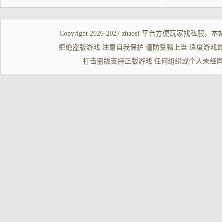
Copyright 2026-2027
zhaosf
平台方便玩家
找私服
，本
拒绝盗版游戏 注意自我保护 谨防受骗上当 适度游戏益脑 沉迷游
打击盗版支持正版游戏 任何组织或个人未经同