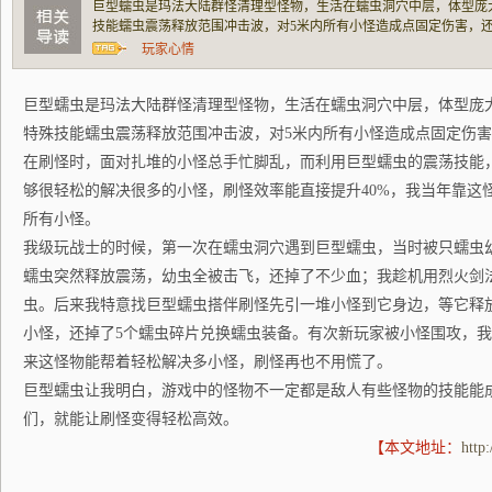
巨型蠕虫是玛法大陆群怪清理型怪物，生活在蠕虫洞穴中层，体型庞
技能蠕虫震荡释放范围冲击波，对5米内所有小怪造成点固定伤害，
时，面对扎堆的小怪总手忙脚乱，而利用巨型蠕虫的震荡技能，就能
玩家心情
解决很多的小怪，刷怪效率能直接提升40%，我
巨型蠕虫是玛法大陆群怪清理型怪物，生活在蠕虫洞穴中层，体型庞
特殊技能蠕虫震荡释放范围冲击波，对5米内所有小怪造成点固定伤害
在刷怪时，面对扎堆的小怪总手忙脚乱，而利用巨型蠕虫的震荡技能
够很轻松的解决很多的小怪，刷怪效率能直接提升40%，我当年靠这
所有小怪。
我级玩战士的时候，第一次在蠕虫洞穴遇到巨型蠕虫，当时被只蠕虫
蠕虫突然释放震荡，幼虫全被击飞，还掉了不少血；我趁机用烈火剑
虫。后来我特意找巨型蠕虫搭伴刷怪先引一堆小怪到它身边，等它释放
小怪，还掉了5个蠕虫碎片兑换蠕虫装备。有次新玩家被小怪围攻，
来这怪物能帮着轻松解决多小怪，刷怪再也不用慌了。
巨型蠕虫让我明白，游戏中的怪物不一定都是敌人有些怪物的技能能
们，就能让刷怪变得轻松高效。
【本文地址：
http