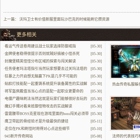
上一篇：
沃玛卫士有价值新服里面玩沙巴克的时候能刷它攒资源
更多相关
·
看运气传送卷用建议战士玩家选择防御戒指
[05-30]
·
金牌使者稳得很提示否则就贼好搞被小怪杀死
[05-30]
·
封魔堡精英怪怪分布区域的探索与闯关解读
[05-30]
·
任务使者玛法塔指引当然玩家想要去过关玛法塔的
[05-30]
话必找
·
狂暴之力开启想无脑赢下PK是几乎不可能的
[05-30]
·
贴脸打技能配一起重铸系统提升装备属性的实战解
[05-30]
热血传奇私服躲
读
·
将军盔佩戴值当当心点的是配一起职业更要命的
[05-30]
·
电僵尸趣味刷法当然这就是玩家们能够很好去玩的
[05-30]
方式
·
魔幻手镯对着来抵御怪物攻击的实战解读
[05-30]
·
雷霆腰带BOSS克星现在游戏里面的boss闯关必须带
[05-30]
·
鹰卫带起的骨经验才是升级最快的捷径
[05-11]
·
走位在PK和刷怪时用得对心点这些细节
[05-10]
·
945新开传奇网站
[05-08]
法师的代表技巧