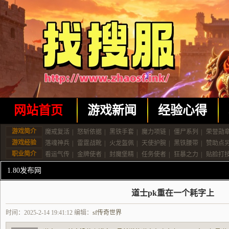
网站首页
游戏新闻
经验心得
游戏简介
魔戒复活
|
怒斩依据
|
黑铁手套
|
魔力项链
|
僵尸系列
|
荣誉勋
游戏经验
落魂神兵
|
雷霆战靴
|
火龙盔佩
|
天使护腕
|
黑铁腰带
|
赞助点
职业简介
看运气传
|
金牌使者
|
封魔堡精
|
任务使者
|
狂暴之力
|
贴脸打
1.80发布网
道士pk重在一个耗字上
时间：2025-2-14 19:41:12 编辑：
sf传奇世界