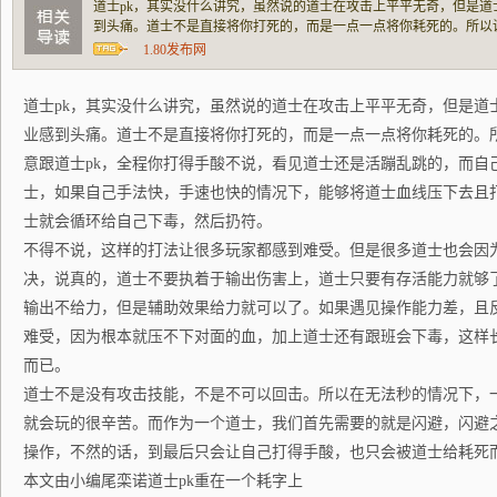
道士pk，其实没什么讲究，虽然说的道士在攻击上平平无奇，但是
到头痛。道士不是直接将你打死的，而是一点一点将你耗死的。所以
pk，全程你打得手酸不说，看见道士还是活蹦乱跳的，而自己的内
1.80发布网
法快，手速也快的情况下，能够将道士血线压
道士pk，其实没什么讲究，虽然说的道士在攻击上平平无奇，但是道
业感到头痛。道士不是直接将你打死的，而是一点一点将你耗死的。
意跟道士pk，全程你打得手酸不说，看见道士还是活蹦乱跳的，而自
士，如果自己手法快，手速也快的情况下，能够将道士血线压下去且
士就会循环给自己下毒，然后扔符。
不得不说，这样的打法让很多玩家都感到难受。但是很多道士也会因为
决，说真的，道士不要执着于输出伤害上，道士只要有存活能力就够
输出不给力，但是辅助效果给力就可以了。如果遇见操作能力差，且
难受，因为根本就压不下对面的血，加上道士还有跟班会下毒，这样
而已。
道士不是没有攻击技能，不是不可以回击。所以在无法秒的情况下，
就会玩的很辛苦。而作为一个道士，我们首先需要的就是闪避，闪避
操作，不然的话，到最后只会让自己打得手酸，也只会被道士给耗死
本文由小编尾栾诺道士pk重在一个耗字上