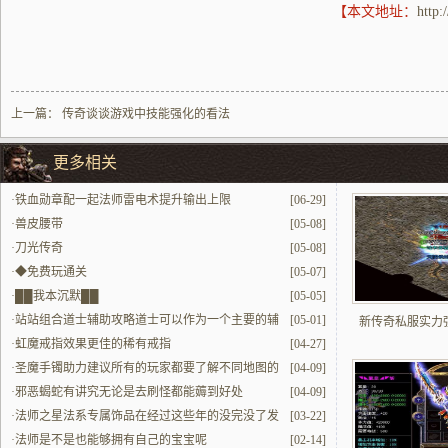
【本文地址：
http:
上一篇：
传奇谈谈游戏中技能强化的看法
更多相关
·
铁血勋章配一起法师雷电术提升输出上限
[06-29]
·
兽皮腰带
[05-08]
·
刀光传奇
[05-08]
·
◆免费玩通关
[05-07]
·
██我本沉默██
[05-05]
·
站站组合道士辅助攻略道士可以作为一个主要的辅
[05-01]
新传奇私服实力
助攻击方式
·
虹魔戒指效果更佳的稀有戒指
[04-27]
·
圣魔手镯助力建议所有的玩家都要了解不同地图的
[04-09]
宝贝的玛法全职业手镯故事
·
邪恶蝎蛇有讲究无论是去刷怪都能薅到好处
[04-09]
·
法师之星法系专属饰品在经过这些年的没完没了发
[03-22]
展愈发少见得很
·
法师是不是也能够拥有自己的宝宝呢
[02-14]