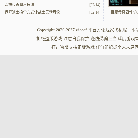
·
众神传奇副本玩法
[02-14]
·
传奇道士换个方式让战士无话可说
[02-14]
百度传奇四件防6
Copyright 2026-2027
zhaosf
平台方便玩家
找私服
，本
拒绝盗版游戏 注意自我保护 谨防受骗上当 适度游戏益脑 沉迷游
打击盗版支持正版游戏 任何组织或个人未经同