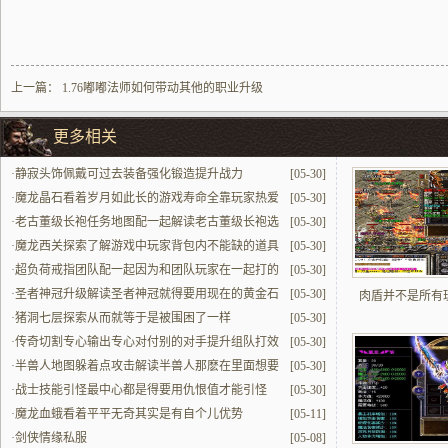
上一篇：
1.76嘟嘟法师如何带动其他的职业升级
更多相关
·
静寂头饰佩戴可过去装备强化锻造提升战力
[05-30]
·
魔龙晶石看着岁月如此长的游戏寿命全靠玩家热爱
[05-30]
·
老古董级长袍任务地图配一起解读老古董级长袍选
[05-30]
择对路子的任务地图才能发挥顶大的混子位价值
·
魔龙西关探索了解游戏中玩家背包内不能缺的道具
[05-30]
·
超负荷戒指团队配一起因为和团队玩家在一起打的
[05-30]
时候增益翻一倍
·
圣者神冠升级解读圣者神冠就得要用现在的黄金石
[05-30]
肉盾并不是所有
才能解开高阶属性
·
猪洞七层探索从而就等于是被围困了一样
[05-30]
·
传奇切割专心输出专心对付别的对手提升组队打效
[05-30]
率
·
半兽人地图躲着点攻击解读半兽人那麽在里面想要
[05-30]
很好的去躲着点里面的贼能打的方面需借用地形
·
战士技能引怪最中心都是得要用仇恨值才能引怪
[05-30]
·
魔龙血蛾看着平平无奇其实是有自个儿优势
[05-11]
·
剑侠情缘私服
[05-08]