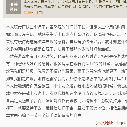
本人玩传奇快三个月了，虽然玩的时间并不长，但是这三个月的时间
哪天没有玩，就感觉生活中缺少点什么似的，我以前也有玩过千年、
传奇这样流年忘返的感觉。自从玩了传奇以后，我才知道什么才是真
1.76
戏都是白玩了，浪费了我那么多的时间和金钱
本人玩传奇快三个月了，虽然玩的时间并不长，但是这三个月的时间
如果哪天没有玩，就感觉生活中缺少点什么似的，我以前也有玩过千
来没有玩传奇这样流年忘返的感觉。自从玩了传奇以后，我才知道什
么多的网络游戏都是白玩了，浪费了我那么多的时间和金钱。
当然在游戏中有开心的时候，也有郁闷不开心的时光，特别是在游戏
有一种想让人吐血的感觉，很多玩家在跟我们法师PK的时候，总是
欢骂我们是垃圾，我真弄不懂这些玩家，赢了你骂垃圾也就算了，输
如果我们是垃圾，那你还输给我们，那你不是垃圾中的战斗机了吗？
本人接触到传奇完全是应一个朋友之邀，我刚进入游戏的时候，他已经
戏中大多是战士和道士，所以我就想选个冷门点的法师玩玩，玩到现
业真是太脆皮了，而且法师对操作要求极高，稍微不注意就会挂掉，
择了，就要坚持下去，我相信法师不会一直处于弱势地位，相信后期
本文由小编乜一莹一个新手法师玩家的自白
【本文地址：
http: