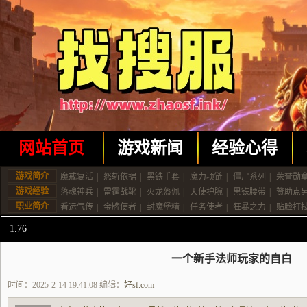
网站首页
游戏新闻
经验心得
游戏简介
魔戒复活
|
怒斩依据
|
黑铁手套
|
魔力项链
|
僵尸系列
|
荣誉勋
游戏经验
落魂神兵
|
雷霆战靴
|
火龙盔佩
|
天使护腕
|
黑铁腰带
|
赞助点
职业简介
看运气传
|
金牌使者
|
封魔堡精
|
任务使者
|
狂暴之力
|
贴脸打
1.76
一个新手法师玩家的自白
时间：2025-2-14 19:41:08 编辑：
好sf.com