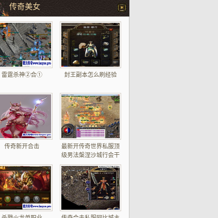
传奇美女
雷霆杀神②合①
封王副本怎么刷经验
传奇新开合击
最新开传奇世界私服顶
级男法槃涅沙城行会干
将道士手镯魔法05