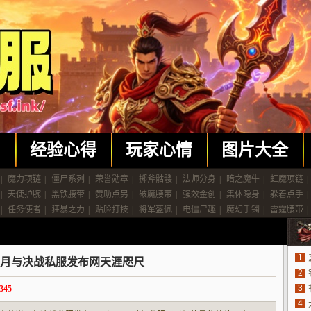
闻
经验心得
玩家心情
图片大全
|
魔力项链
|
僵尸系列
|
荣誉勋章
|
掷斧骷髅
|
法师分身
|
暗之魔牛
|
虹魔项链
|
|
天使护腕
|
黑铁腰带
|
赞助点另
|
破魔腰带
|
强效金创
|
集体隐身
|
躲着点手
|
|
任务使者
|
狂暴之力
|
贴脸打技
|
将军盔佩
|
电僵尸趣
|
魔幻手镯
|
雷霆腰带
|
1
月与决战私服发布网天涯咫尺
2
3
45
4