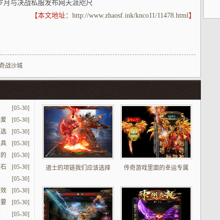
岁月与决战私服发布网天涯咫尺
【本文地址：
http://www.zhaosf.ink/knco11/11478.html
】
传奇战沙城
[05-30]
热爱
[05-30]
袍选
[05-30]
道具
[05-30]
打的
[05-30]
金石
[05-30]
道士的项链我们应该选择
传奇游戏里面的幸运专属
[05-30]
打效
[05-30]
想要
[05-30]
怪
[05-30]