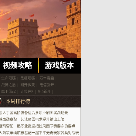
视频攻略
游戏版本
生命项链
|
黑檀项链
|
万年雪霜
|
战神之盾
|
刚开微变
|
电信新开
|
鹰卫带起
|
走位在P
|
945新开
|
本周排行榜
恶人手套高阶装备适合多职业刷图实战场景
铁血勋章配一起法师雷电术提升输出上限
祖玛套配一起职业提速把控刷图节奏要命的要点
大药筑牢续航根基配一起平平无奇玩家各类对战玩