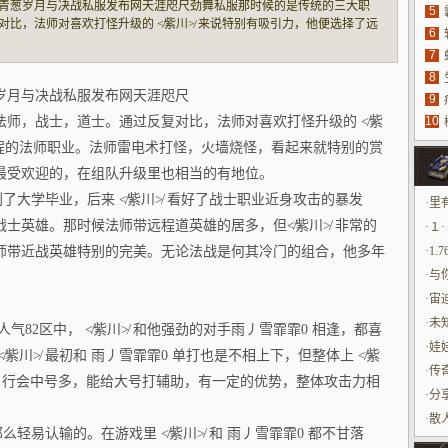
青葱岁月与决战私服发布网天涯咫尺劲舞私服那时候的是传统的三大职
5
法
对比，法师对喜欢打怪升级的 ≮紫川≯ 来说特别有吸引力，他便选择了远
6
火墙烧怪，看起来就特别的赏心悦目，并且手动练级的时代，法师是最受
7
具
地位。劲舞
8
源
岁月与决战私服发布网天涯咫尺
9
法师，战士，道士。通过反复对比，法师对喜欢打怪升级的 ≮紫
10
玩
远程的法师职业。法师雷电术打怪，火墙烧怪，看起来就特别的赏
最受欢迎的，在组队升级里也相当的有地位。
到了大学毕业，后来 ≮紫川≯ 看好了战士职业近身攻击的暴发
·
里
士英雄。那时候法师带远程道英雄的居多，但≮紫川≯ 非常的
·
１
师带近战英雄特别的完美。无论法战是何其冷门的组合，他多年
·
1.
·
与
·
宙
家
·
未
气82区中， ≮紫川≯ 和他强劲的对手雨丿雪霏霏0 相逢，都喜
效
生
·
娃
紫川≯ 最初和 雨丿雪霏霏0 单打也是不相上下，但整体上 ≮紫
·
传
0 行会中号多，能给大号打辅助，有一定的优势，整体攻击力相
·
分
·
散
么轻易认输的。在游戏里 ≮紫川≯ 和 雨丿雪霏霏0 都不甘落