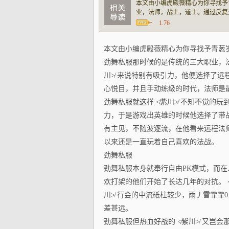
本文由小编虎殿薇精心为你寻找予
业，法师，战士，道士。通过反复
程的法师职业。法师雷电术打怪，
1.76
欢迎的，在组队升级里也相当的有
本文由小编虎殿薇精心为你寻找予青葱
劲舞私服那时候的是传统的三大职业，
川≯ 来说特别有吸引力，他便选择了
心悦目，并且手动练级的时代，法师是
劲舞私服就这样 ≮紫川≯ 不知不觉的玩
力，于是游戏出英雄的时候他选择了带战
有主见，不随波逐流，在他看来远程法
以来还是一直玩着自己喜欢的法战。
劲舞私服
劲舞私服本身就奉行自由PK模式，而在人
欢打架的他们开始了长达几年的对抗。 ≮
川≯ 行会的中流砥柱较少，雨丿雪霏霏
差甚远。
劲舞私服但热血好战的 ≮紫川≯ 又岂会那