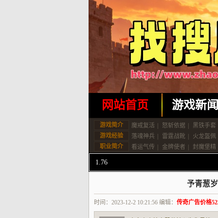
网站首页
游戏新
游戏简介
魔戒复活
|
怒斩依据
|
黑铁手套
游戏经验
落魂神兵
|
雷霆战靴
|
火龙盔佩
职业简介
看运气传
|
金牌使者
|
封魔堡精
1.76
予青葱岁
时间：2023-12-2 10:21:56 编辑：
传奇广告价格523