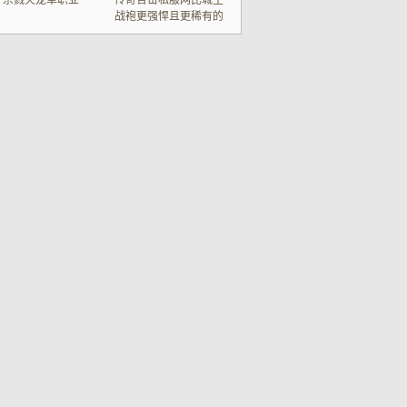
杀戮火龙单职业
传奇合击私服网比城主
战袍更强悍且更稀有的
绝版神甲天下第一甲