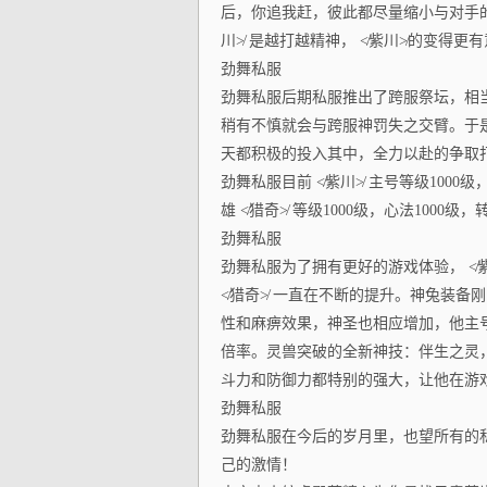
后，你追我赶，彼此都尽量缩小与对手的
川≯ 是越打越精神， ≮紫川≯的变得更
劲舞私服
劲舞私服后期私服推出了跨服祭坛，相
稍有不慎就会与跨服神罚失之交臂。于是
天都积极的投入其中，全力以赴的争取
劲舞私服目前 ≮紫川≯ 主号等级1000
雄 ≮猎奇≯ 等级1000级，心法1000级
劲舞私服
劲舞私服为了拥有更好的游戏体验， ≮紫
≮猎奇≯ 一直在不断的提升。神兔装备
性和麻痹效果，神圣也相应增加，他主号
倍率。灵兽突破的全新神技：伴生之灵，
斗力和防御力都特别的强大，让他在游
劲舞私服
劲舞私服在今后的岁月里，也望所有的私
己的激情！