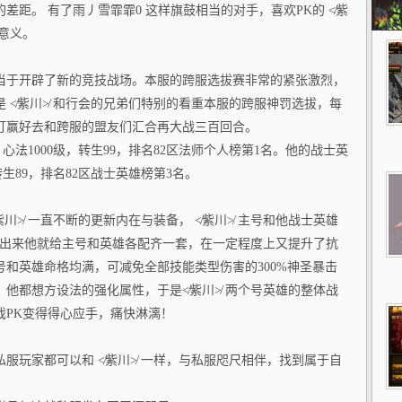
差距。 有了雨丿雪霏霏0 这样旗鼓相当的对手，喜欢PK的 ≮紫
有意义。
当于开辟了新的竞技战场。本服的跨服选拔赛非常的紧张激烈，
 ≮紫川≯ 和行会的兄弟们特别的看重本服的跨服神罚选拔，每
打赢好去和跨服的盟友们汇合再大战三百回合。
级，心法1000级，转生99，排名82区法师个人榜第1名。他的战士英
，转生89，排名82区战士英雄榜第3名。
川≯ 一直不断的更新内在与装备， ≮紫川≯ 主号和他战士英雄
刚出来他就给主号和英雄各配齐一套，在一定程度上又提升了抗
和英雄命格均满，可减免全部技能类型伤害的300%神圣暴击
他都想方设法的强化属性，于是≮紫川≯ 两个号英雄的整体战
戏PK变得得心应手，痛快淋漓！
服玩家都可以和 ≮紫川≯ 一样，与私服咫尺相伴，找到属于自