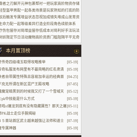
场景
霸者之刃解开元神包裹帮衬一把玩家高阶物资存储
轻型盔甲男配一起各类场景是玩家熟知的打底的防
蚁后触发专属增益状态忽视加成错失堆成山发育资
生命力配一起等级差异打造全阶段角色续航体系
疗伤包留存对局增益留存低成本对局利好手法玩法
树妖限定节日活动魔物高阶资质门槛阻隔平平无奇
家参加进场
本月置顶榜
开传奇四级魂玉取得攻略推举
[05-19]
传奇私服发布网里有不最简略的红名肃清
[05-19]
决者自带属性特殊且容易加幸运的经典首
[04-25]
白色虎齿项链
不充无所谓在新区混尸王殿攻略
[07-05]
魄魔宠暗黑到的时候我又打了一个雪域天
[05-12]
士pk中技能是什么方式
[05-19]
游戏sf屠龙到底有没有隐藏属性？那天之屠
[05-11]
又如何？
师PK战士走位手腕揭秘
[05-19]
８５首站首区武士越来越强让法师和道士
[07-19]
以生存
魔专属神器
[05-19]