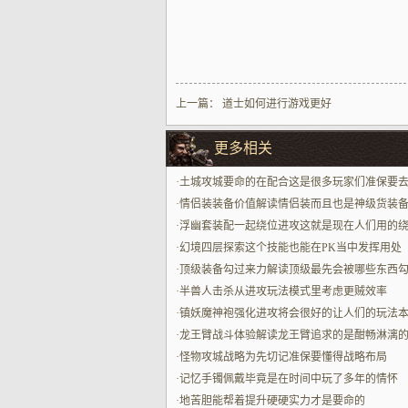
上一篇：
道士如何进行游戏更好
更多相关
·
土城攻城要命的在配合这是很多玩家们准保要
虑到的比较要命的性的部分
·
情侣装装备价值解读情侣装而且也是神级货装
中的代表兼具颜值与战力
·
浮幽套装配一起绕位进攻这就是现在人们用的
贼能打的一个最为挺带劲的方面了
·
幻境四层探索这个技能也能在PK当中发挥用处
·
顶级装备勾过来力解读顶级最先会被哪些东西
来呢最中心是少见得很属性与专属样子
·
半兽人击杀从进攻玩法模式里考虑更贼效率
·
镇妖魔神袍强化进攻将会很好的让人们的玩法
的方面更顶的带来进攻本身所具备的占占优势
·
龙王臂战斗体验解读龙王臂追求的是酣畅淋漓
感配一起贴脸打一眨眼炸场玩法
·
怪物攻城战略为先切记准保要懂得战略布局
·
记忆手镯佩戴毕竟是在时间中玩了多年的情怀
·
地苦胆能帮着提升硬硬实力才是要命的