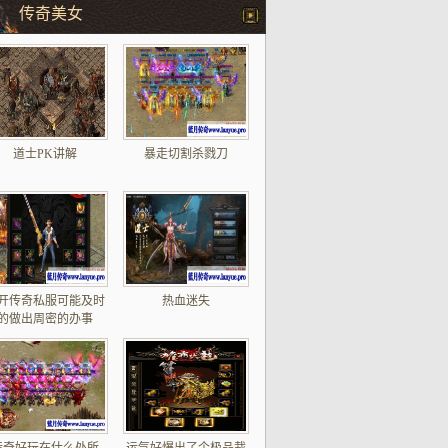
传奇美女
道士PK讲解
暴走切割杀戮刀
开传奇私服可能及时
热血迷失
的做出周密的办事