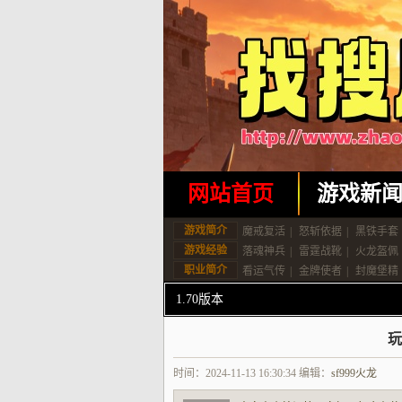
网站首页
游戏新
游戏简介
魔戒复活
|
怒斩依据
|
黑铁手套
游戏经验
落魂神兵
|
雷霆战靴
|
火龙盔佩
职业简介
看运气传
|
金牌使者
|
封魔堡精
1.70版本
玩
时间：2024-11-13 16:30:34 编辑：
sf999火龙