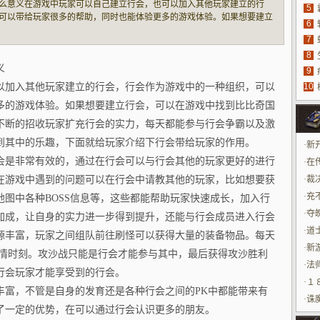
么意义在游戏中玩家可以自己建立行会，也可以加入其他玩家建立的行
5
法
可以带给玩家很多的帮助，同时也能体验更多的游戏体验。如果想要建立
6
王支付一定的金币就能成功建立，通过不断的招收玩家扩充行会的实力，
7
具
攻沙，都能作
8
源
义
9
以加入其他玩家建立的行会，行会作为游戏中的一种组织，可以
10
玩
多的游戏体验。如果想要建立行会，可以在游戏中找到比比奇国
不断的招收玩家扩充行会的实力，每天都能参与行会争霸以及激
到其中的乐趣，下面就给玩家介绍下行会带给玩家的作用。
·
新
会是非常有效的，通过在行会可以与行会其他的玩家更好的进行
·
在
在游戏中遇到的问题可以在行会中请教其他的玩家，比如想要获
法
·
裁
饰
·
充
图中各种BOSS信息等，这些都能帮助玩家快速成长，加入行
·
夺
加成，让自身的实力进一步得到提升，还能与行会成员进入行会
·
道
源丰富，玩家之间组队前往刷怪可以获得大量的装备物品。每天
·
新
激情时刻。攻沙战只能是行会才能参与其中，最后获得攻沙胜利
龙
·
法
行会玩家才能享受到的行会。
·
１
丰富，不管是自身的发育还是各种行会之间的PK中都能带来有
难
·
诛
了一定的优势，在可以通过行会认识更多的朋友。