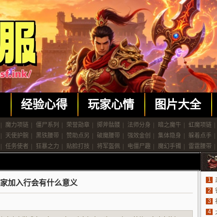
闻
经验心得
玩家心情
图片大全
|
魔力项链
|
僵尸系列
|
荣誉勋章
|
掷斧骷髅
|
法师分身
|
暗之魔牛
|
虹魔项链
|
|
天使护腕
|
黑铁腰带
|
赞助点另
|
破魔腰带
|
强效金创
|
集体隐身
|
躲着点手
|
|
任务使者
|
狂暴之力
|
贴脸打技
|
将军盔佩
|
电僵尸趣
|
魔幻手镯
|
雷霆腰带
|
1
家加入行会有什么意义
2
3
4