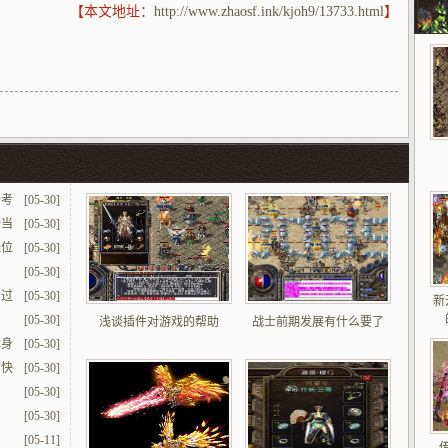
【本文地址：
http://www.zhaosf.ink/kjoh9/13733.html
】
去考
[05-30]
备当
[05-30]
绕位
[05-30]
[05-30]
勾过
[05-30]
新
[05-30]
浅谈插件对游戏的帮助
战士前期发展有什么要了
本身
[05-30]
的快
[05-30]
[05-30]
[05-30]
[05-11]