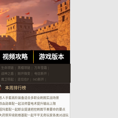
视频攻略
游戏版本
生命项链
|
黑檀项链
|
万年雪霜
|
战神之盾
|
刚开微变
|
电信新开
|
鹰卫带起
|
走位在P
|
945新开
|
本周排行榜
恶人手套高阶装备适合多职业刷图实战场景
铁血勋章配一起法师雷电术提升输出上限
祖玛套配一起职业提速把控刷图节奏要命的要点
大药筑牢续航根基配一起平平无奇玩家各类对战玩