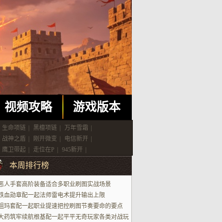
视频攻略
游戏版本
生命项链
|
黑檀项链
|
万年雪霜
|
战神之盾
|
刚开微变
|
电信新开
|
鹰卫带起
|
走位在P
|
945新开
|
本周排行榜
恶人手套高阶装备适合多职业刷图实战场景
铁血勋章配一起法师雷电术提升输出上限
祖玛套配一起职业提速把控刷图节奏要命的要点
大药筑牢续航根基配一起平平无奇玩家各类对战玩