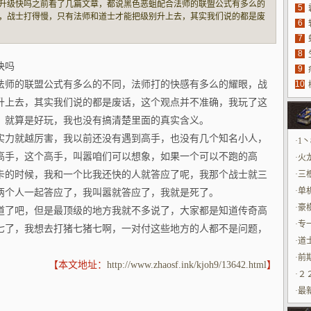
升级快吗之前看了几篇文章，都说黑色恶蛆配合法师的联盟公式有多么的
5
法
，战士打得慢，只有法师和道士才能把级别升上去，其实我们说的都是废
6
么多年也搞不明白，游戏每天里都在说，就算是好玩，我也没有搞清楚里
7
具
级别越高，
8
源
快吗
9
法师的联盟公式有多么的不同，法师打的快感有多么的耀眼，战
10
玩
升上去，其实我们说的都是废话，这个观点并不准确，我玩了这
，就算是好玩，我也没有搞清楚里面的真实含义。
实力就越厉害，我以前还没有遇到高手，也没有几个知名小人，
·
1
高手，这个高手，叫嚣咱们可以想象，如果一个可以不跑的高
·
火
卡的时候，我和一个比我还快的人就答应了呢，我那个战士就三
·
三
公
·
单
两个人一起答应了，我叫嚣就答应了，我就是死了。
·
豪
道了吧，但是最顶级的地方我就不多说了，大家都是知道传奇高
·
专
七了，我想去打猪七猪七啊，一对付这些地方的人都不是问题，
好
·
道
·
前
【本文地址：
http://www.zhaosf.ink/kjoh9/13642.html
】
·
２
·
最