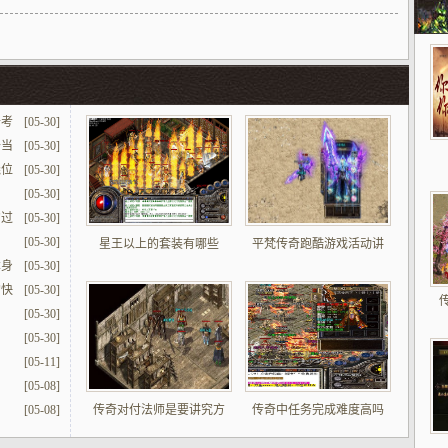
去考
[05-30]
备当
[05-30]
绕位
[05-30]
[05-30]
勾过
[05-30]
[05-30]
星王以上的套装有哪些
平梵传奇跑酷游戏活动讲
本身
[05-30]
的快
[05-30]
[05-30]
[05-30]
[05-11]
[05-08]
[05-08]
传奇对付法师是要讲究方
传奇中任务完成难度高吗