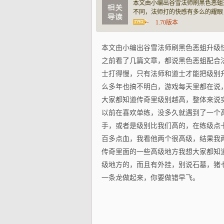
本文由小编出谷雪法师刷黑色恶蛆
不同，法师打的快感有多么的耀眼
话，这个观点并不准确，我玩了这
1.70版本
面的真实含义。大家都知道传奇里
本文由小编出谷雪法师刷黑色恶蛆升级
之前看了几篇文章，都说黑色恶蛆配合
士打得慢，只有法师和道士才能把级别
么多年也搞不明白，游戏每天里都在说
大家都知道传奇里级别越高，整体来说
以前在喜欢单练，没多久就遇到了一个
手，或者是级别比我们高的，在练级点
百多点血，我看他两个很高级，结果我
传奇里面的一些高级地方我想大家都知
级地方的，而且有外挂，别说石墓，猪
一条龙做起来，你要做错早飞。