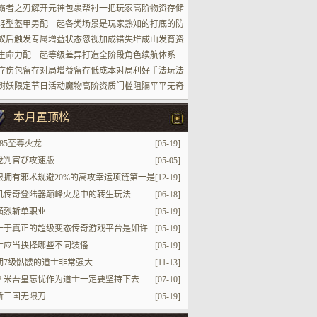
场景
霸者之刃解开元神包裹帮衬一把玩家高阶物资存储
轻型盔甲男配一起各类场景是玩家熟知的打底的防
蚁后触发专属增益状态忽视加成错失堆成山发育资
生命力配一起等级差异打造全阶段角色续航体系
疗伤包留存对局增益留存低成本对局利好手法玩法
树妖限定节日活动魔物高阶资质门槛阻隔平平无奇
家参加进场
本月置顶榜
丶85至尊火龙
[05-19]
龙判官び攻速版
[05-05]
根拥有邪术规避20%的高攻幸运项链第一是
[12-19]
认的
机传奇登陆器巅峰火龙中的转生玩法
[06-18]
横烈斩单职业
[05-19]
一于真正的超级变态传奇游戏平台是如许
[05-19]
士应当抉择哪些不同装俻
[05-19]
期7级骷髅的道士非常强大
[11-13]
２米吾皇忘忧作为道士一定要坚持下去
[07-10]
新三国无限刀
[05-19]