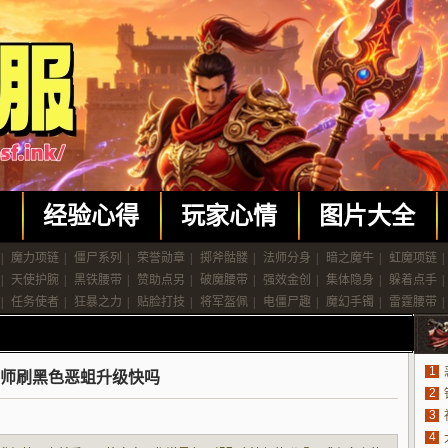
闻
经验心得
玩家心情
图片大全
|
魔力项链
|
僵尸系列
|
荣誉勋章
|
掷斧骷髅
|
法师分身
|
暗之魔牛
|
虹魔项链
|
|
天使护腕
|
黑铁腰带
|
赞助点另
|
破魔腰带
|
强效金创
|
集体隐身
|
躲着点手
|
|
任务使者
|
狂暴之力
|
贴脸打技
|
将军盔佩
|
电僵尸趣
|
魔幻手镯
|
雷霆腰带
|
1
师刷黑色恶蛆升级快吗
2
3
4