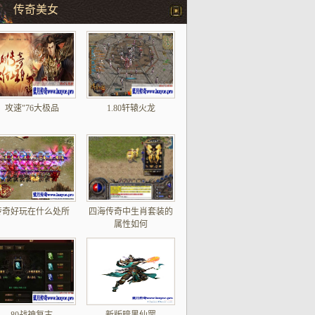
传奇美女
攻速"76大极品
1.80轩辕火龙
传奇好玩在什么处所
四海传奇中生肖套装的
属性如何