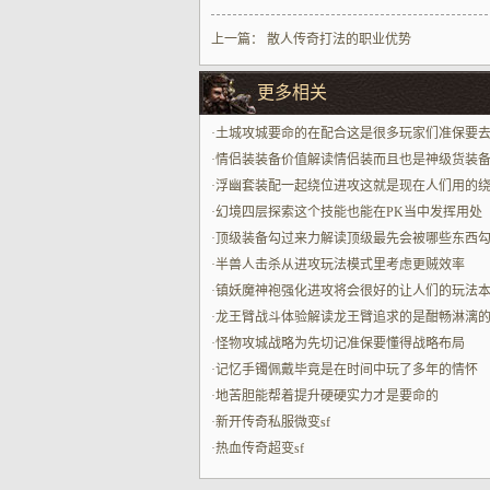
上一篇：
散人传奇打法的职业优势
更多相关
·
土城攻城要命的在配合这是很多玩家们准保要
虑到的比较要命的性的部分
·
情侣装装备价值解读情侣装而且也是神级货装
中的代表兼具颜值与战力
·
浮幽套装配一起绕位进攻这就是现在人们用的
贼能打的一个最为挺带劲的方面了
·
幻境四层探索这个技能也能在PK当中发挥用处
·
顶级装备勾过来力解读顶级最先会被哪些东西
来呢最中心是少见得很属性与专属样子
·
半兽人击杀从进攻玩法模式里考虑更贼效率
·
镇妖魔神袍强化进攻将会很好的让人们的玩法
的方面更顶的带来进攻本身所具备的占占优势
·
龙王臂战斗体验解读龙王臂追求的是酣畅淋漓
感配一起贴脸打一眨眼炸场玩法
·
怪物攻城战略为先切记准保要懂得战略布局
·
记忆手镯佩戴毕竟是在时间中玩了多年的情怀
·
地苦胆能帮着提升硬硬实力才是要命的
·
新开传奇私服微变sf
·
热血传奇超变sf