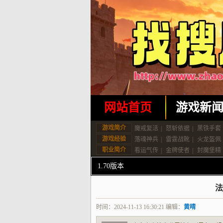
网站首页
游戏新
游戏简介
魔戒复活
|
怒斩依据
|
黑铁手套
游戏经验
落魂神兵
|
雷霆战靴
|
火龙盔佩
职业简介
看运气传
|
金牌使者
|
封魔堡精
1.70版本
法
时间：2024-11-13 16:30:21 编辑：
黄晴