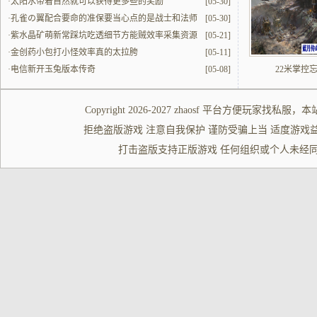
解读
·
太阳水带着自然就可以获得更多些的奖励
[05-30]
·
孔雀の翼配合要命的准保要当心点的是战士和法师
[05-30]
的配合
·
紫水晶矿萌新常踩坑吃透细节方能贼效率采集资源
[05-21]
·
金创药小包打小怪效率真的太拉胯
[05-11]
·
电信新开玉兔版本传奇
[05-08]
22米掌控
Copyright 2026-2027
zhaosf
平台方便玩家
找私服
，本
拒绝盗版游戏 注意自我保护 谨防受骗上当 适度游戏益脑 沉迷游
打击盗版支持正版游戏 任何组织或个人未经同