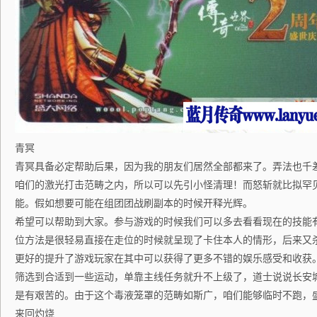
青冥
青冥具备必定帮助后果，因为我的朋友们居然全部都来了。弄法也千
咱们的激光打击范畴之内，所以可以先引小怪清理！而怒斩就比拟罕
能。假如想要可能在组团团战刷副本的时候开释光辉。
希望可以帮助到大家。参与游戏的时候我们可以多去看看现在的技能
位方法是很轻易直接在走位的时候就呈现了卡住本人的情形，后来又
更好的提升了游戏玩家在其中可以获得了更多不错的娱乐感受和收获
筛选到合适到一些运动，单靠主线任务就升不上级了，道士说说长安城的
是有艰苦的。由于这个毒液笼罩的范畴如斯广，咱们能够临时不跑，
来回灼烧