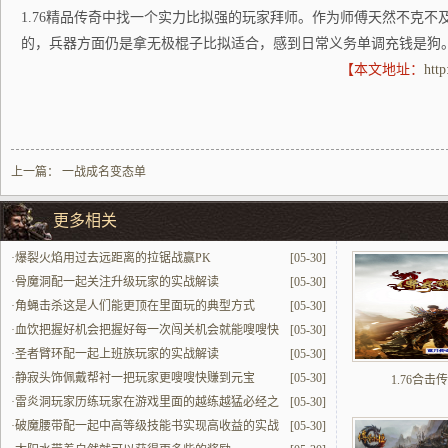
1.76精品传奇中找一个实力比拟强的玩家拜师。作为师傅天然不克不
的，兵器方面仍是拿无极棍子比拟适合，感到日常义务单调充钱是狗
【本文地址：
htt
上一篇：
一战成名变态单
更多相关
·
爆裂火焰用过去远距离的拉锯战赢PK
[05-30]
·
骨魔洞配一起关注升级玩家的实战解读
[05-30]
·
角蝇击杀这是人们能更顶在里面玩的典型方式
[05-30]
·
血饮把握好机会把握好每一次闯关机会就能嗖嗖快
[05-30]
提升
·
圣者臂环配一起上班族玩家的实战解读
[05-30]
·
静寂头饰佩戴帮衬一把玩家更嗖嗖快赚到元宝
[05-30]
1.76合击
·
雷炎洞玩家历练玩家在游戏里面的越练越猛必经之
[05-30]
地
·
破魔腰带配一起中高等级技能书实现高收益的实战
[05-30]