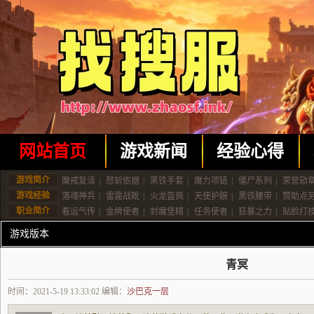
网站首页
游戏新闻
经验心得
游戏简介
魔戒复活
|
怒斩依据
|
黑铁手套
|
魔力项链
|
僵尸系列
|
荣誉勋
游戏经验
落魂神兵
|
雷霆战靴
|
火龙盔佩
|
天使护腕
|
黑铁腰带
|
赞助点
职业简介
看运气传
|
金牌使者
|
封魔堡精
|
任务使者
|
狂暴之力
|
贴脸打
游戏版本
青冥
时间：2021-5-19 13:33:02 编辑：
沙巴克一层