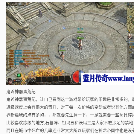
鬼斧神器蛮荒纪
鬼斧神器蛮荒纪，让自己看到这个游戏带给玩家的乐趣是非常多的，
进级速度上会有很大的晋升，对于每一次价格的变动或者说其他方面
界新篇我的点有多的，，那就要先注意一下，一是就需要一些防具碎
比较喜欢练级的地方;石墓阵、祖玛五和沃玛三是大家不敢涉足的禁地
而且在城市中死亡的几率还非常大大所以玩家们在神龙帝国中也是没