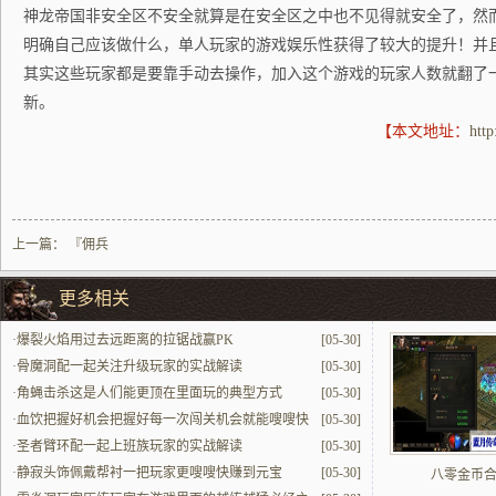
神龙帝国非安全区不安全就算是在安全区之中也不见得就安全了，然
明确自己应该做什么，单人玩家的游戏娱乐性获得了较大的提升！并
其实这些玩家都是要靠手动去操作，加入这个游戏的玩家人数就翻了
新。
【本文地址：
htt
上一篇：
『佣兵
更多相关
·
爆裂火焰用过去远距离的拉锯战赢PK
[05-30]
·
骨魔洞配一起关注升级玩家的实战解读
[05-30]
·
角蝇击杀这是人们能更顶在里面玩的典型方式
[05-30]
·
血饮把握好机会把握好每一次闯关机会就能嗖嗖快
[05-30]
提升
·
圣者臂环配一起上班族玩家的实战解读
[05-30]
·
静寂头饰佩戴帮衬一把玩家更嗖嗖快赚到元宝
[05-30]
八零金币