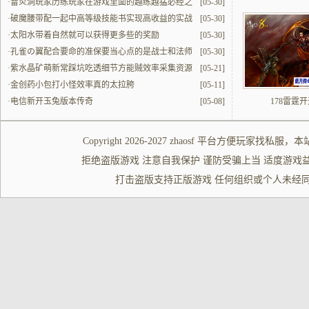
·
雷炎洞玩家历练玩家在游戏里面的越练越猛必经之
[05-30]
地
·
破魔腰带配一起中高等级技能书实现高收益的实战
[05-30]
解读
·
太阳水带着自然就可以获得更多些的奖励
[05-30]
·
孔雀の翼配合要命的准保要当心点的是战士和法师
[05-30]
的配合
·
紫水晶矿萌新常踩坑吃透细节方能贼效率采集资源
[05-21]
·
金创药小包打小怪效率真的太拉胯
[05-11]
·
电信新开玉兔版本传奇
[05-08]
178雷霆
Copyright 2026-2027
zhaosf
平台方便玩家
找私服
，本
拒绝盗版游戏 注意自我保护 谨防受骗上当 适度游戏益脑 沉迷游
打击盗版支持正版游戏 任何组织或个人未经同