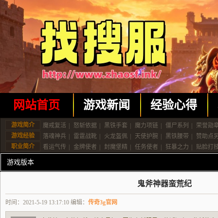
网站首页
游戏新闻
经验心得
游戏简介
魔戒复活
|
怒斩依据
|
黑铁手套
|
魔力项链
|
僵尸系列
|
荣誉勋
游戏经验
落魂神兵
|
雷霆战靴
|
火龙盔佩
|
天使护腕
|
黑铁腰带
|
赞助点
职业简介
看运气传
|
金牌使者
|
封魔堡精
|
任务使者
|
狂暴之力
|
贴脸打
游戏版本
鬼斧神器蛮荒纪
时间：2021-5-19 13:17:10 编辑：
传奇3g官网