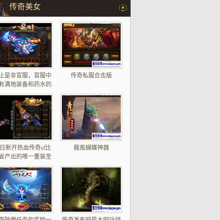
传奇美女
止是非官服，官服中
传奇私服合击版
有满地装备和药水的
场景
日新开热血传奇sf比
龍鳯蝴蝶神器
省产出的唯一重装圣
战宝甲