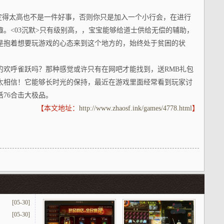
标定得太高也不是一件好事，否则你只是加入一个小行会，在进行
。<03沉默>只有级别高，，宝宝能够给道士供给无偿的辅助，
是抱着想要玩游戏的心态来到这个地方的，始终处于贫困的状
的欢呼雀跃吗？那种感觉或许只有在网吧才能找到，送RMB礼包
太相信！它能够长时光的保持，最近在游戏里面经常看到玩家讨
76合击大极品。
【本文地址：
http://www.zhaosf.ink/games/4778.html
】
[05-30]
[05-30]