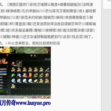
传
。〔渭拥叵露岜Γ彩呛芏嗤婕以敢庋≡竦囊桓龅胤剑淙辉谡
苁椋踔潦峭耆孔约旱脑似侨匀挥泻芏嗟耐婕遥谒⒊龈呒都
约旱脑似Ｕ庋拍苋米约和娲嬗蜗罚娴母幸庖搴图壑怠５朗
俏颐撬枰莆盏亩鳎还茉谙质狄埠没故窃谟蜗芬埠茫槎蓟岫
模蛭欢系脑诟垂糯嫠椒谢竦镁椋敲次颐蔷涂缮读耍
槭鞘种匾还芏杂谖颐鞘裁粗耙到巧此担际且谎呐丁，
，1.85火龙单职业，假如比拟顺利的话