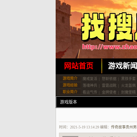
网站首页
游戏新
游戏简介
魔戒复活
|
怒斩依据
|
黑铁手套
游戏经验
落魂神兵
|
雷霆战靴
|
火龙盔佩
职业简介
看运气传
|
金牌使者
|
封魔堡精
游戏版本
时间：2021-5-19 13:14:29 编辑：
传奇故事贵州男