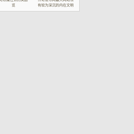
奇除魔任务的奖励一
传奇发布网最大网站领
览
有较为深沉的内在文明
气味