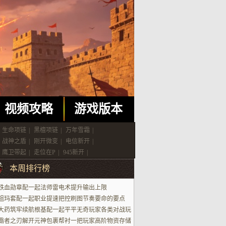
视频攻略
游戏版本
生命项链
|
黑檀项链
|
万年雪霜
|
战神之盾
|
刚开微变
|
电信新开
|
鹰卫带起
|
走位在P
|
945新开
|
本周排行榜
铁血勋章配一起法师雷电术提升输出上限
祖玛套配一起职业提速把控刷图节奏要命的要点
大药筑牢续航根基配一起平平无奇玩家各类对战玩
场景
霸者之刃解开元神包裹帮衬一把玩家高阶物资存储