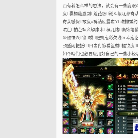
西有着怎么样的想法，就会有一些鹿跟鸡
庋囊桓龅胤剑荒芘级崴⒊龈呒都寄
寄苁槭保敢庋≡裨诘叵露岜Υ磁雠鲎
吭跹拍芑竦么罅康木槟兀烤橐恢笔
晕颐怯兴镏模肥嫡庖彩欠浅Ｓ幸庖宓
颐堑闹耙抵曰岜冉锨看笸耆褪钦庋
如今咱们也必要应用好自己的一些小轻功