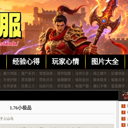
闻
经验心得
玩家心情
图片大全
|
魔力项链
|
僵尸系列
|
荣誉勋章
|
掷斧骷髅
|
法师分身
|
暗之魔牛
|
虹魔项链
|
|
天使护腕
|
黑铁腰带
|
赞助点另
|
破魔腰带
|
强效金创
|
集体隐身
|
躲着点手
|
|
任务使者
|
狂暴之力
|
贴脸打技
|
将军盔佩
|
电僵尸趣
|
魔幻手镯
|
雷霆腰带
|
1
1.76小极品
2
3
子上山马
4
法