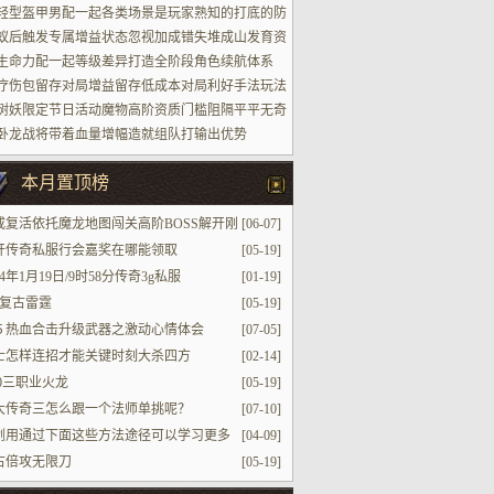
轻型盔甲男配一起各类场景是玩家熟知的打底的防
蚁后触发专属增益状态忽视加成错失堆成山发育资
生命力配一起等级差异打造全阶段角色续航体系
疗伤包留存对局增益留存低成本对局利好手法玩法
树妖限定节日活动魔物高阶资质门槛阻隔平平无奇
家参加进场
卧龙战将带着血量增幅造就组队打输出优势
本月置顶榜
戒复活依托魔龙地图闯关高阶BOSS解开刚
[06-07]
炉战力
开传奇私服行会嘉奖在哪能领取
[05-19]
24年1月19日/9时58分传奇3g私服
[01-19]
8复古雷霆
[05-19]
５热血合击升级武器之激动心情体会
[07-05]
士怎样连招才能关键时刻大杀四方
[02-14]
80三职业火龙
[05-19]
大传奇三怎么跟一个法师单挑呢？
[07-10]
剑用通过下面这些方法途径可以学习更多
[04-09]
作战经验和技巧的玛法武器故事
古倍攻无限刀
[05-19]