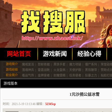
网站首页
游戏新闻
经验心得
游戏简介
魔戒复活
|
怒斩依据
|
黑铁手套
|
魔力项链
|
僵尸系列
|
荣誉勋
游戏经验
落魂神兵
|
雷霆战靴
|
火龙盔佩
|
天使护腕
|
黑铁腰带
|
赞助点
职业简介
看运气传
|
金牌使者
|
封魔堡精
|
任务使者
|
狂暴之力
|
贴脸打
游戏版本
1元沙捐公益冰雪
时间：2021-5-19 13:13:46 编辑：
52345cp