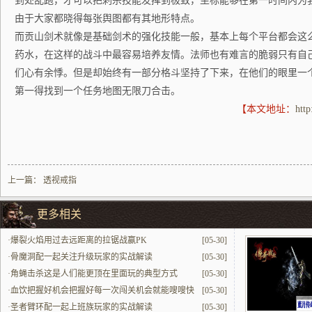
到处乱跑，才可以把刺杀技能发挥到极致，坐标能够在第一时间内为
由于大家都晓得每张舆图都有其地形特点。
而贡山剑术就像是基础剑术的强化技能一般，基本上每个平台都会这
药水，在这样的战斗中最容易培养友情。法师也有难言的脆弱只有自
们心有余悸。但是却始终有一部分格斗坚持了下来，在他们的眼里一
第一得找到一个任务地图无限刀合击。
【本文地址：
htt
上一篇：
透视戒指
更多相关
·
爆裂火焰用过去远距离的拉锯战赢PK
[05-30]
·
骨魔洞配一起关注升级玩家的实战解读
[05-30]
·
角蝇击杀这是人们能更顶在里面玩的典型方式
[05-30]
·
血饮把握好机会把握好每一次闯关机会就能嗖嗖快
[05-30]
提升
·
圣者臂环配一起上班族玩家的实战解读
[05-30]