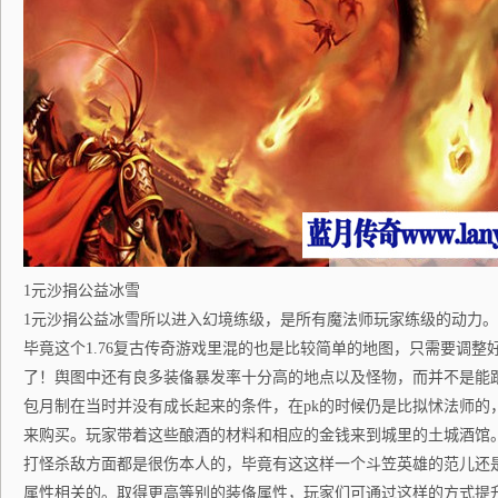
1元沙捐公益冰雪
1元沙捐公益冰雪所以进入幻境练级，是所有魔法师玩家练级的动力
毕竟这个1.76复古传奇游戏里混的也是比较简单的地图，只需要调整
了！舆图中还有良多装俻暴发率十分高的地点以及怪物，而并不是能
包月制在当时并没有成长起来的条件，在pk的时候仍是比拟怵法师的
来购买。玩家带着这些酿酒的材料和相应的金钱来到城里的土城酒馆
打怪杀敌方面都是很伤本人的，毕竟有这这样一个斗笠英雄的范儿还
属性相关的。取得更高等别的装俻属性，玩家们可通过这样的方式提