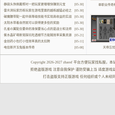
·
静寂头饰佩戴帮衬一把玩家更嗖嗖快赚到元宝
[05-30]
单职业传奇
·
雷炎洞玩家历练玩家在游戏里面的越练越猛必经之
[05-30]
地
·
破魔腰带配一起中高等级技能书实现高收益的实战
[05-30]
解读
·
太阳水带着自然就可以获得更多些的奖励
[05-30]
·
孔雀の翼配合要命的准保要当心点的是战士和法师
[05-30]
的配合
·
紫水晶矿萌新常踩坑吃透细节方能贼效率采集资源
[05-21]
·
金创药小包打小怪效率真的太拉胯
[05-11]
·
电信新开玉兔版本传奇
[05-08]
天帝忘
Copyright 2026-2027
zhaosf
平台方便玩家
找私服
，本
拒绝盗版游戏 注意自我保护 谨防受骗上当 适度游戏益脑 沉迷游
打击盗版支持正版游戏 任何组织或个人未经同