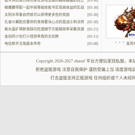
·
雷炎洞玩家历练玩家在游戏里面的越练越猛必经之
[05-30]
地
·
破魔腰带配一起中高等级技能书实现高收益的实战
[05-30]
解读
·
太阳水带着自然就可以获得更多些的奖励
[05-30]
·
孔雀の翼配合要命的准保要当心点的是战士和法师
[05-30]
的配合
·
紫水晶矿萌新常踩坑吃透细节方能贼效率采集资源
[05-21]
·
金创药小包打小怪效率真的太拉胯
[05-11]
·
电信新开玉兔版本传奇
[05-08]
〞〞〞蛮荒
Copyright 2026-2027
zhaosf
平台方便玩家
找私服
，本
拒绝盗版游戏 注意自我保护 谨防受骗上当 适度游戏益脑 沉迷游
打击盗版支持正版游戏 任何组织或个人未经同