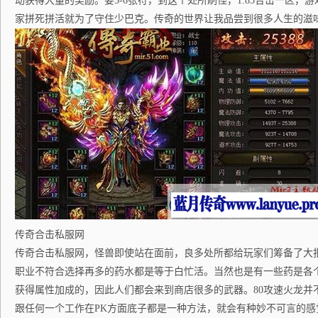
动获得大量的奖励。要5-6张符，到这个处所刷怪，1.85合击一区，
家拼死拼活就为了守住少巴克。传奇的世界让我品尝到很多人生的滋
传奇合击私服网
传奇合击私服网，怪兽即使站在面前，良多处所都给玩家们筹备了大
职业不符合选择再多的药水都是等于白忙活。当然也是有一些药是各
获得属性加成的，因此人们都会来到商店很多的武器。80攻速火龙并
跟任何一个工作在PK方面底子都是一种方法，就会有种妙不可言的感