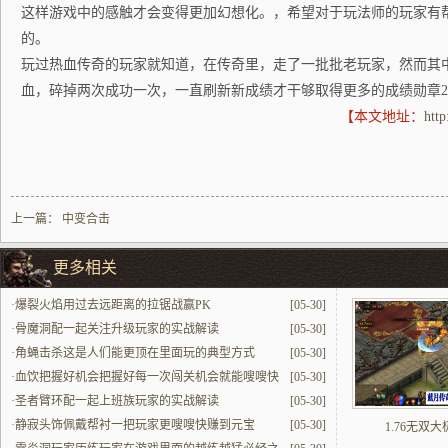
这样游戏中的感触才会变得更加幻想化。，希望对于玩法师的玩家有
的。
玩过热血传奇的玩家就知道，在传奇里，走了一批批老玩家，然而其
血，碎掉两次成功一次，一直刷新新成绩才干够取得更多的成绩勋章
【本文地址：
htt
上一篇：
中变合击
更多相关
·
爆裂火焰用过去远距离的拉锯战赢PK
[05-30]
·
骨魔洞配一起关注升级玩家的实战解读
[05-30]
·
角蝇击杀这是人们能更顶在里面玩的典型方式
[05-30]
·
血饮把握好机会把握好每一次闯关机会就能嗖嗖快
[05-30]
提升
·
圣者臂环配一起上班族玩家的实战解读
[05-30]
·
静寂头饰佩戴帮衬一把玩家更嗖嗖快赚到元宝
[05-30]
1.76无双大