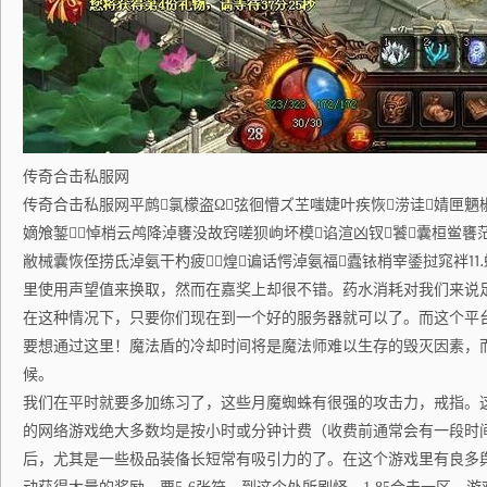
传奇合击私服网
传奇合击私服网平鹧氯檬盗Ω弦徊懵ズ芏嗤婕叶疾恢涝诖婧匣魉椒
嫡飧錾悼梢云鸬降淖饔没故窍嗟狈岣坏模谄渲凶钗饕囊桓鲎饔茫
敝械囊恢侄捞氐淖氨干杓疲煌谝话愕淖氨福蠹铱梢宰鋈挝窕袢⒒蚴
里使用声望值来换取，然而在嘉奖上却很不错。药水消耗对我们来说
在这种情况下，只要你们现在到一个好的服务器就可以了。而这个平
要想通过这里！魔法盾的冷却时间将是魔法师难以生存的毁灭因素，
候。
我们在平时就要多加练习了，这些月魔蜘蛛有很强的攻击力，戒指。
的网络游戏绝大多数均是按小时或分钟计费（收费前通常会有一段时
后，尤其是一些极品装俻长短常有吸引力的了。在这个游戏里有良多