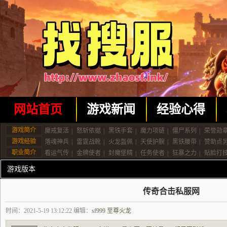
网站首页
游戏新闻
经验心得
游戏简介
魔戒复活
|
怒斩依据
|
黑铁手套
|
魔力项链
|
僵尸系列
|
荣誉勋
游戏经验
落魂神兵
|
雷霆战靴
|
火龙盔佩
|
天使护腕
|
黑铁腰带
|
赞助点
职业简介
看运气传
|
金牌使者
|
封魔堡精
|
任务使者
|
狂暴之力
|
贴脸打
游戏版本
传奇合击私服网
时间：2021-5-19 13:12:22 编辑：
sf999 至尊火龙