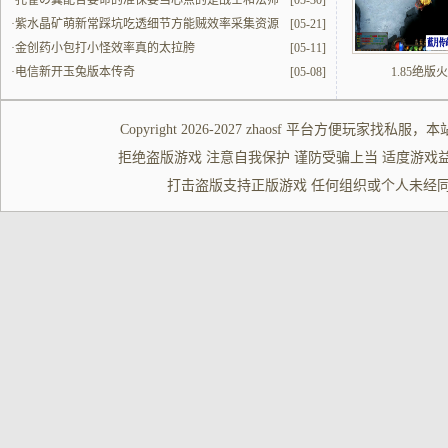
·
孔雀の翼配合要命的准保要当心点的是战士和法师
[05-30]
的配合
·
紫水晶矿萌新常踩坑吃透细节方能贼效率采集资源
[05-21]
·
金创药小包打小怪效率真的太拉胯
[05-11]
·
电信新开玉兔版本传奇
[05-08]
1.85绝版
Copyright 2026-2027
zhaosf
平台方便玩家
找私服
，本
拒绝盗版游戏 注意自我保护 谨防受骗上当 适度游戏益脑 沉迷游
打击盗版支持正版游戏 任何组织或个人未经同