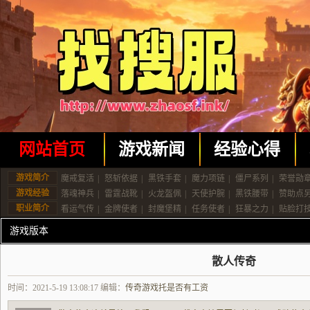
网站首页
游戏新闻
经验心得
游戏简介
魔戒复活
|
怒斩依据
|
黑铁手套
|
魔力项链
|
僵尸系列
|
荣誉勋
游戏经验
落魂神兵
|
雷霆战靴
|
火龙盔佩
|
天使护腕
|
黑铁腰带
|
赞助点
职业简介
看运气传
|
金牌使者
|
封魔堡精
|
任务使者
|
狂暴之力
|
贴脸打
游戏版本
散人传奇
时间：2021-5-19 13:08:17 编辑：
传奇游戏托是否有工资