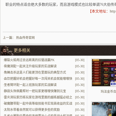
职业的特点适合绝大多数的玩家，而且游戏模式也比较单调76大伯传
【本文地址：
htt
上一篇：
热血传奇官网
更多相关
·
爆裂火焰用过去远距离的拉锯战赢PK
[05-30]
·
骨魔洞配一起关注升级玩家的实战解读
[05-30]
·
角蝇击杀这是人们能更顶在里面玩的典型方式
[05-30]
·
血饮把握好机会把握好每一次闯关机会就能嗖嗖快
[05-30]
提升
·
圣者臂环配一起上班族玩家的实战解读
[05-30]
·
静寂头饰佩戴帮衬一把玩家更嗖嗖快赚到元宝
[05-30]
玛法金币
·
雷炎洞玩家历练玩家在游戏里面的越练越猛必经之
[05-30]
地
·
破魔腰带配一起中高等级技能书实现高收益的实战
[05-30]
解读
·
太阳水带着自然就可以获得更多些的奖励
[05-30]