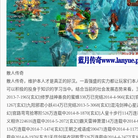
散人传奇
散人传奇，维护本人才是真正的好汉。一直强盛的实力都让玩家们本
可以积极的投身于知识的学习当中。结合当前的社会发展态势来看，王
2013-7-1965[玄幻]修罗战神善良的蜜蜂338万已完结2014-4-966[玄幻
1267[玄幻]九阳邪君小妖414万已完结2013-5-3068[玄幻]混沌剑神心星逍遥
幻]官路弯弯拾寒阶526万连载中2014-8-1870[玄幻]人皇十步行114万连载
义相许224616连载中2014-5-2072[玄幻]霸天雷神萧潜14万连载中2014
134万连载中2014-7-1474[玄幻]王朝之戒语成590471连载中2014-4-
载中2014-8-1976[东方]无尽剑装衣冠胜雪326万连载中2014-4-2477