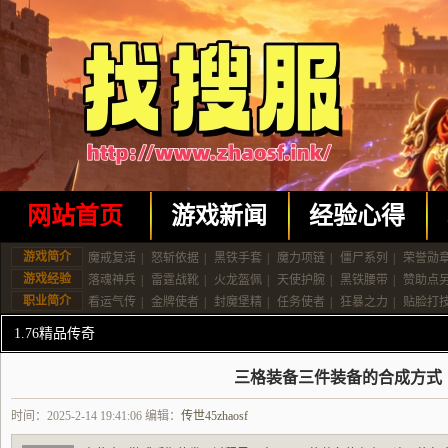
网站首页
游戏新闻
经验心得
游戏简介
魔戒复活
|
怒斩依据
|
黑铁手套
|
魔力项链
|
僵尸系列
|
荣誉勋
游戏经验
落魂神兵
|
雷霆战靴
|
火龙盔佩
|
天使护腕
|
黑铁腰带
|
赞助点
职业简介
看运气传
|
金牌使者
|
封魔堡精
|
任务使者
|
狂暴之力
|
贴脸打
1.76精品传奇
三格装备三件装备的合成方式
时间：2025-2-14 19:41:06 编辑：
传世45zhaosf