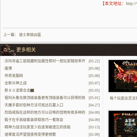
【本文地址：
http:
上一篇：
道士单挑凶猛
更多相关
·
沃玛寺庙三层隐藏附加属性帮衬一把玩家贼效率开
[05-22]
荒
·
度博
[05-08]
·
传奇发服网
[05-08]
·
全新众神之战
[05-07]
·
新８０凌霄合击▇
[05-05]
·
祖玛头像兑换顶级装备更有顶级装备可以获得的核
[05-01]
每个玩家应灵活
心道具
·
天魔手套好些种方法可抵达石墓入口
[04-27]
·
烈焰戒指在这样的地方可以召唤的怪物有很多种的
[04-09]
玛法法师戒指故事
·
骰子在手高级紫装获取技巧一看就会
[04-09]
·
精神力战法玩家变少后逐渐被遗忘的技能
[03-13]
·
道尊复活声望值使用变得更频繁
[02-09]