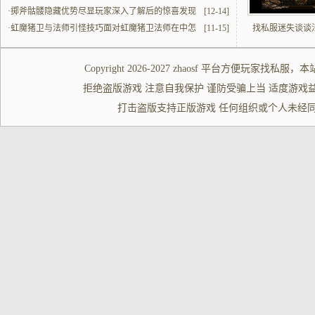
·
掷斧骷髅隐藏优势尽显玩家深入了解后的惊喜发现
[12-14]
·
虹魔猪卫与法师引怪技巧面对虹魔猪卫法师在中怎
[11-15]
找私服迷失谈谈
麽做引怪攻击更高效
Copyright 2026-2027
zhaosf
平台方便玩家
找私服
，本
拒绝盗版游戏 注意自我保护 谨防受骗上当 适度游戏益脑 沉迷游
打击盗版支持正版游戏 任何组织或个人未经同